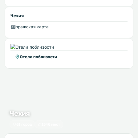
Чехия
пражская карта
Отели поблизости
Чехия
61 город
1546 мест