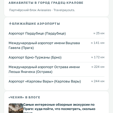
АВИАБИЛЕТЫ В ГОРОД ГРАДЕЦ-КРАЛОВЕ
Партнёрский блок Aviasales · Travelpayouts.
БЛИЖАЙШИЕ АЭРОПОРТЫ
Аэропорт Пардубице (Пардубице)
≈ 25 км
Международный аэропорт имени Вацлава
≈ 141 км
Гавела (Прага)
Аэропорт Брно-Туржаны (Брно)
≈ 172 км
Международный аэропорт Острава имени
≈ 224 км
Леоша Яначека (Острава)
Аэропорт «Карловы Вары» (Карловы Вары)
≈ 244 км
«ЧЕХИЯ» В БЛОГЕ
Самые интересные обзорные экскурсии по
Праге: куда пойти, что посмотреть, сколько