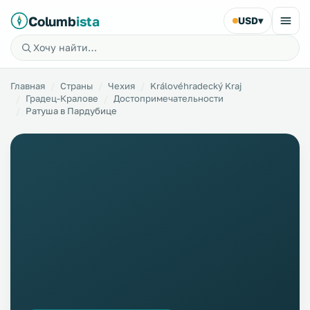
Columb
ista
USD
▾
Главная
Страны
Чехия
Královéhradecký Kraj
Градец-Кралове
Достопримечательности
Ратуша в Пардубице