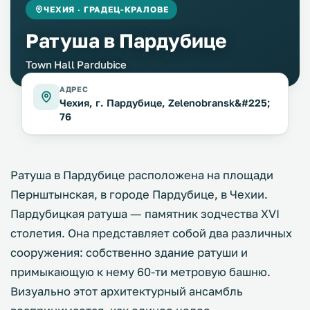
ЧЕХИЯ · ГРАДЕЦ-КРАЛОВЕ
Ратуша в Пардубице
Town Hall Pardubice
АДРЕС
Чехия, г. Пардубице, Zelenobransk&#225;
76
Ратуша в Пардубице расположена на площади
Пернштынская, в городе Пардубице, в Чехии.
Пардубицкая ратуша ― памятник зодчества XVI
столетия. Она представляет собой два различных
сооружения: собственно здание ратуши и
примыкающую к нему 60-ти метровую башню.
Визуально этот архитектурный ансамбль