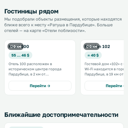
Гостиницы рядом
Мы подобрали объекты размещения, которые находятся
ближе всего к месту «Ратуша в Пардубице». Больше
отелей — на карте «Отели поблизости».
Hotel 100
Penzion 102
0 км
0 км
55 … 46 $
≈ 40 $
Отель 100 расположен в
Гостевой дом «102» с б
историческом центре города
Wi-Fi находится в город
Пардубице, в 2 км от
Пардубице, в 19 км от г
железнодорожного вокзала. Из
Градец-Кралове. В некоторых
окон открывается вид на
номерах обустроена го
Перейти →
Перейти →
исторический замок. На всей
зона. Предоставляется чайник. В
территории отеля работает
распоряжении гостей
бесплатный Wi-Fi. Гости могут
собственная ванная ком
отдохнуть в уютном саду отеля. .
Ближайшие достопримечательности