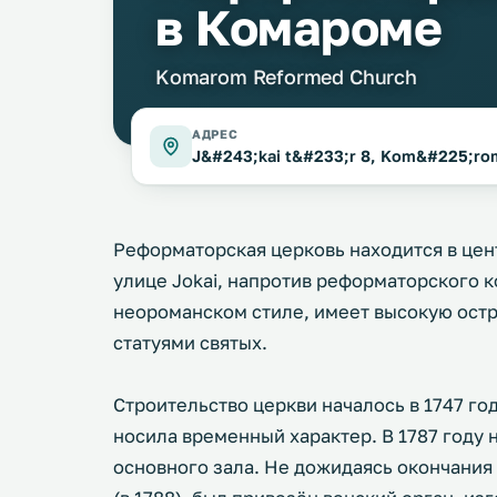
в Комароме
Komarom Reformed Church
АДРЕС
J&#243;kai t&#233;r 8, Kom&#225;ro
Реформаторская церковь находится в цен
улице Jokai, напротив реформаторского 
неороманском стиле, имеет высокую ост
статуями святых.
Строительство церкви началось в 1747 го
носила временный характер. В 1787 году
основного зала. Не дожидаясь окончания