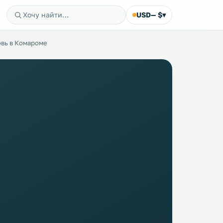
USD
— $
▾
вь в Комароме