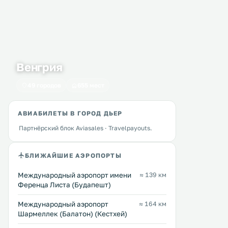
Венгрия
49 городов
655 мест
АВИАБИЛЕТЫ В ГОРОД ДЬЕР
Партнёрский блок Aviasales · Travelpayouts.
БЛИЖАЙШИЕ АЭРОПОРТЫ
Международный аэропорт имени
≈ 139 км
Ференца Листа (Будапешт)
Международный аэропорт
≈ 164 км
Hét Vezér Apartmanhotel
Aranytál Panzió
1 км
1 км
Шармеллек (Балатон) (Кестхей)
43 … 97 $
≈ 36 $