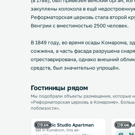
(в 1788), был привезён венский орган, и
закуплены колокола в ещё недостроенную
Реформаторская церковь стала второй к
Венгрии с вместимостью 2500 человек.
В 1849 году, во время осады Комарома, з
сожжена, а часть фасада разрушена снаря
отреставрирована, однако внешний облик
средств, был значительно упрощён.
Гостиницы рядом
Мы подобрали объекты размещения, которые на
«Реформаторская церковь в Комароме». Больше
поблизости».
Romantic Studio Apartman
Hotel Tu
0 км
0 км
Set in Komárom, this air-
45 … 54