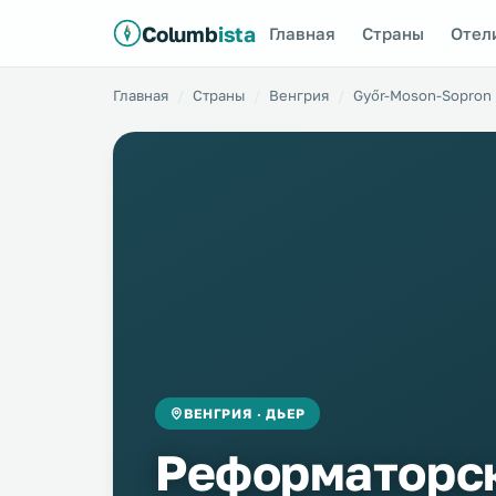
Columb
ista
Главная
Страны
Отел
Главная
Страны
Венгрия
Győr-Moson-Sopron
ВЕНГРИЯ · ДЬЕР
Реформаторск