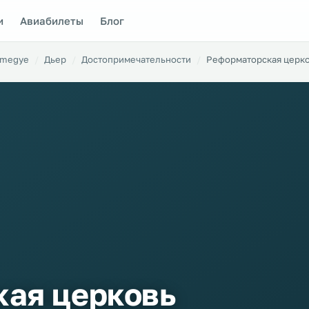
и
Авиабилеты
Блог
 megye
Дьер
Достопримечательности
Реформаторская церко
ая церковь