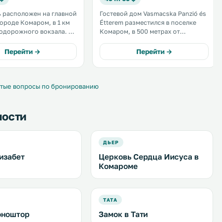
ь расположен на главной
Гостевой дом Vasmacska Panzió és
городе Комаром, в 1 км
Étterem разместился в поселке
одорожного вокзала. К
Комаром, в 500 метрах от
остей солярий, бар и
комплекса термальных ванн
я частная парковка.
Komárom. На территории
Перейти →
Перейти →
ро в обеденном зале
гостевого дома работает
разнообразный завтрак
ресторан. .
 стол». .
тые вопросы по бронированию
ности
ДЬЕР
изабет
Церковь Сердца Иисуса в
Комароме
ТАТА
оноштор
Замок в Тати