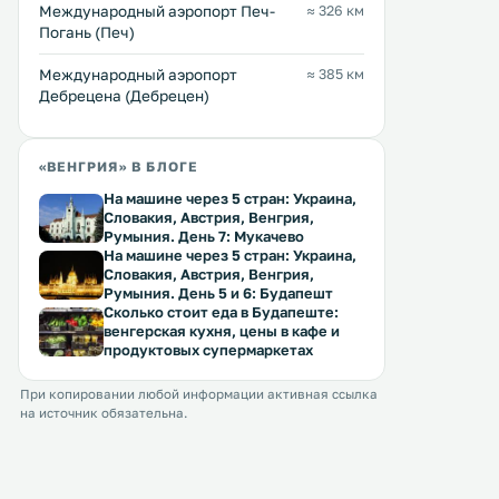
Международный аэропорт Печ-
≈ 326 км
Апарт-отель Hét Vezér расположен
Отель типа «постель и за
Погань (Печ)
в городке Комаром и обладает
Aranytál Panzió располож
собственным входом в
городке Комароме, в 10 
Международный аэропорт
≈ 385 км
термальный курорт. Гостям
ходьбы от берегов Дуная,
Дебрецена (Дебрецен)
предлагаются апартаменты с
предоставляет для прож
Перейти →
Перейти →
кондиционером и бесплатным
номера. К услугам гостей
доступом в Интернет, а также
ресторан, бар и бесплатн
«ВЕНГРИЯ» В БЛОГЕ
бесплатная парковка. .
повсеместно. .
На машине через 5 стран: Украина,
Словакия, Австрия, Венгрия,
Румыния. День 7: Мукачево
На машине через 5 стран: Украина,
Словакия, Австрия, Венгрия,
Румыния. День 5 и 6: Будапешт
Сколько стоит еда в Будапеште:
венгерская кухня, цены в кафе и
продуктовых супермаркетах
При копировании любой информации активная ссылка
на источник обязательна.