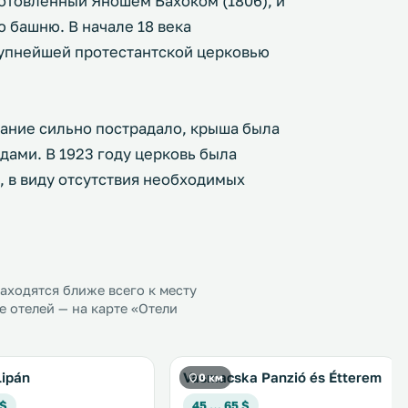
зготовленный Яношем Бахоком (1806), и
 башню. В начале 18 века
рупнейшей протестантской церковью
дание сильно пострадало, крыша была
дами. В 1923 году церковь была
, в виду отсутствия необходимых
ходятся ближе всего к месту
 отелей — на карте «Отели
lipán
Vasmacska Panzió és Étterem
0 км
 $
45 … 65 $