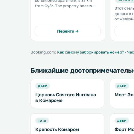
conditioned apartment is 37 km
from Győr. The property boasts
Этот отел
views of the city is 18 km from Tata.
дороге в 
Free WiFi is featured throughout the
от железн
property. The kitchenette comes
услугам г
with a microwave. .
бесплатна
Перейти →
Каждое ут
подается 
«шведский
Booking.com:
Как самому забронировать номер?
·
Час
Ближайшие достопримечатель
ДЬЕР
ДЬЕР
Церковь Святого Иштвана
Мост Эл
в Комароме
ТАТА
ДЬЕР
Крепость Комаром
Форт М