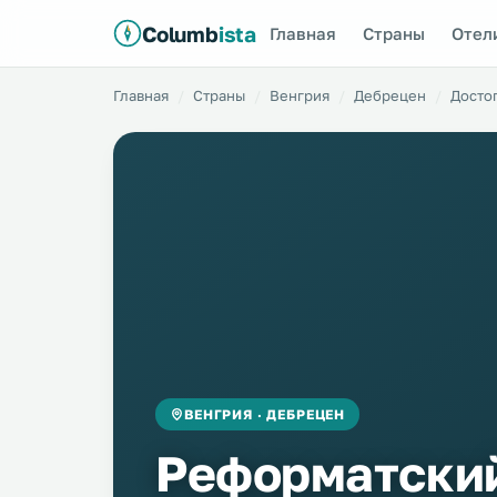
Columb
ista
Главная
Страны
Отел
Главная
Страны
Венгрия
Дебрецен
Досто
ВЕНГРИЯ · ДЕБРЕЦЕН
Реформатский