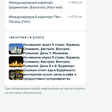
Международный аэропорт
≈ 442 км
Шармеллек (Балатон) (Кестхей)
Международный аэропорт Печ-
≈ 470 км
Погань (Печ)
«ВЕНГРИЯ» В БЛОГЕ
На машине через 5 стран: Украина,
Словакия, Австрия, Венгрия,
Румыния. День 7: Мукачево
На машине через 5 стран: Украина,
Словакия, Австрия, Венгрия,
Румыния. День 5 и 6: Будапешт
Сколько стоит еда в Будапеште:
венгерская кухня, цены в кафе и
продуктовых супермаркетах
При копировании любой информации активная ссылка
на источник обязательна.