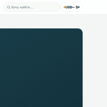
USD
— $
▾