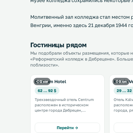
музее колледжа сохранились некоторые л
Молитвенный зал колледжа стал местом 
Венгрии, именно здесь 21 декабря 1944 
Гостиницы рядом
Мы подобрали объекты размещения, которые на
«Реформатский колледж в Дебрецене». Больше 
поблизости».
Centrum Hotel
Kálvin 
0 км
0 км
62 … 92 $
29 … 32
Трехзвездочный отель Centrum
Отель Kál
расположен в историческом
расположе
центре города Дебрецен,
города, р
недалеко от Реформатского
Великой 
Протестантского собора и
Дебрецен,
наиболее важных офисов и
неокласси
Перейти →
организаций города. К услугам