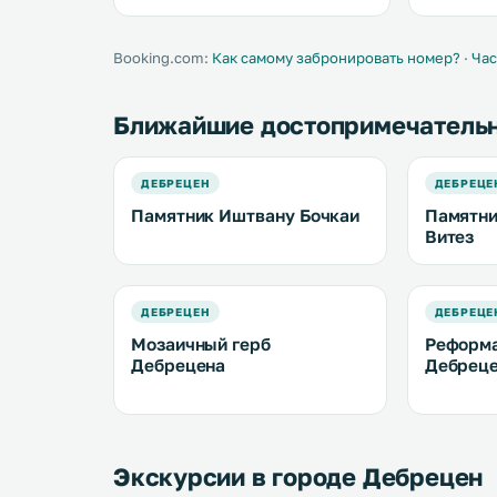
гостей бесплатные Wi-Fi и
парковка. .
Booking.com:
Как самому забронировать номер?
·
Час
Ближайшие достопримечатель
ДЕБРЕЦЕН
ДЕБРЕЦЕ
Памятник Иштвану Бочкаи
Памятни
Витез
ДЕБРЕЦЕН
ДЕБРЕЦЕ
Мозаичный герб
Реформа
Дебрецена
Дебрец
Экскурсии в городе Дебрецен