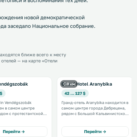
етописи и воспоминания тех дней.
рождения новой демократической
года заседало Национальное собрание.
ходятся ближе всего к месту
отелей — на карте «Отели
Vendégszobák
Grand Hotel Aranybika
0 км
 $
42 … 127 $
vin Vendégszobák
Гранд-отель Aranybika находится в
н в самом центре
самом центре города Дебрецена,
ядом с протестантской
рядом с Большой Кальвинистской
Церковью города
церковью. В отеле есть ресторан
 построенной в
со стеклянным куполом и
ческом стиле. .
люстрами, где подают блюда
Перейти →
Перейти →
венгерской и интернациональной