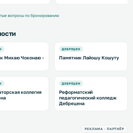
кухни. .
тые вопросы по бронированию
ности
Н
ДЕБРЕЦЕН
к Михаю Чоконаю -
Памятник Лайошу Кошуту
Н
ДЕБРЕЦЕН
торская коллегия
Реформатский
ена
педагогический колледж
Дебрецена
РЕКЛАМА · ПАРТНЁР