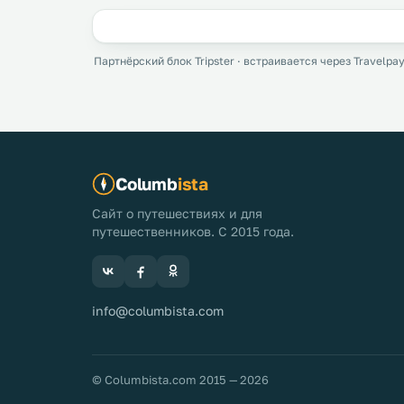
Партнёрский блок Tripster · встраивается через Travelpay
Columb
ista
Сайт о путешествиях и для
путешественников. С 2015 года.
info@columbista.com
© Columbista.com 2015 — 2026