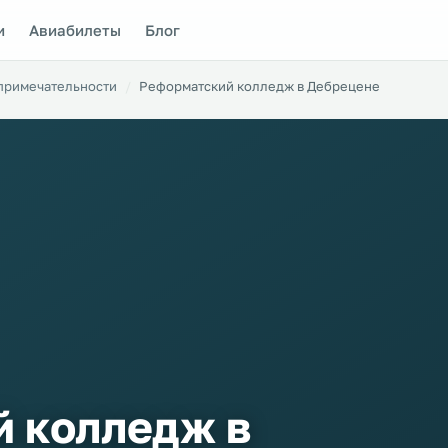
и
Авиабилеты
Блог
примечательности
Реформатский колледж в Дебрецене
 колледж в