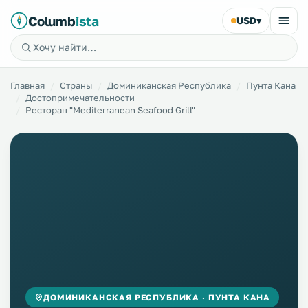
Columb
ista
USD
▾
Главная
Страны
Доминиканская Республика
Пунта Кана
Достопримечательности
Ресторан "Mediterranean Seafood Grill"
ДОМИНИКАНСКАЯ РЕСПУБЛИКА · ПУНТА КАНА