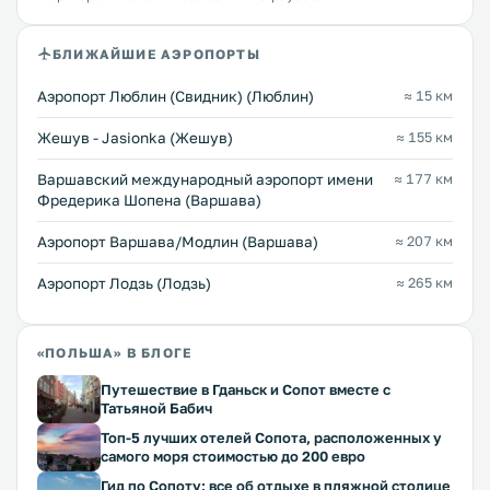
БЛИЖАЙШИЕ АЭРОПОРТЫ
Аэропорт Люблин (Свидник) (Люблин)
≈ 15 км
Жешув - Jasionka (Жешув)
≈ 155 км
Варшавский международный аэропорт имени
≈ 177 км
Фредерика Шопена (Варшава)
Аэропорт Варшава/Модлин (Варшава)
≈ 207 км
Аэропорт Лодзь (Лодзь)
≈ 265 км
«ПОЛЬША» В БЛОГЕ
Путешествие в Гданьск и Сопот вместе с
Татьяной Бабич
Топ-5 лучших отелей Сопота, расположенных у
самого моря стоимостью до 200 евро
Гид по Сопоту: все об отдыхе в пляжной столице