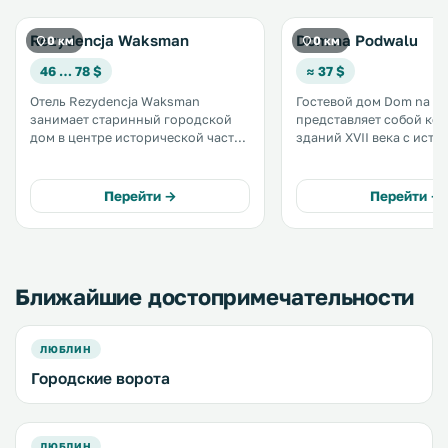
Rezydencja Waksman
Dom na Podwalu
0 км
0 км
46 … 78 $
≈ 37 $
Отель Rezydencja Waksman
Гостевой дом Dom na P
занимает старинный городской
представляет собой ко
дом в центре исторической части
зданий XVII века с ист
города Люблин. Его гости
церковью Святого Адал
размещаются в стильных номерах
расположенный на окр
с бесплатным Wi-Fi и спутниковым
Старого города Люблин
Перейти →
Перейти →
телевидением. Стойка
Прогулка до Люблинско
регистрации отеля Waksman
занимает 2 минуты. .
работает круглосуточно. .
Ближайшие достопримечательности
ЛЮБЛИН
Городские ворота
ЛЮБЛИН