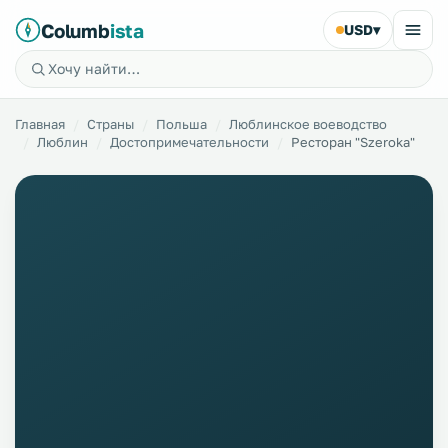
Columb
ista
USD
▾
Главная
Страны
Польша
Люблинское воеводство
Люблин
Достопримечательности
Ресторан "Szeroka"