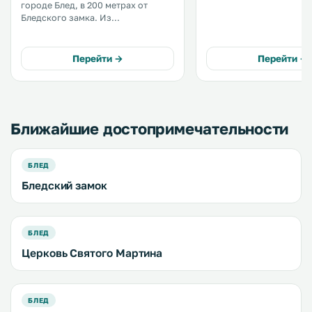
городе Блед, в 200 метрах от
помещениях. В номерах возможно
Бледского замка. Из
размещение с домашни
апартаментов Renata открывается
животными. Кроме того, при
вид на горы. Спортивный
хостеле работает бар. В хостеле
комплекс города Блед
Перейти →
Перейти →
обустроена общая. . . .
расположен в 900 метрах.
Предоставляется бесплатный Wi-
Fi. .
Ближайшие достопримечательности
БЛЕД
Бледский замок
БЛЕД
Церковь Святого Мартина
БЛЕД