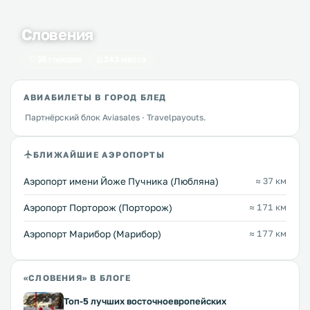
Словения
36 городов
243 места
АВИАБИЛЕТЫ В ГОРОД БЛЕД
Партнёрский блок Aviasales · Travelpayouts.
БЛИЖАЙШИЕ АЭРОПОРТЫ
Аэропорт имени Йоже Пучника (Любляна)
≈ 37 км
Аэропорт Порторож (Порторож)
≈ 171 км
Аэропорт Марибор (Марибор)
≈ 177 км
«СЛОВЕНИЯ» В БЛОГЕ
Топ-5 лучших восточноевропейских