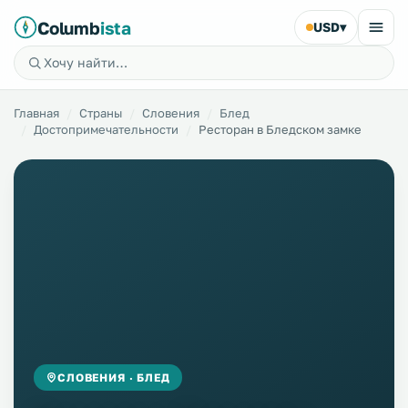
Columb
ista
USD
▾
Главная
Страны
Словения
Блед
Достопримечательности
Ресторан в Бледском замке
СЛОВЕНИЯ · БЛЕД