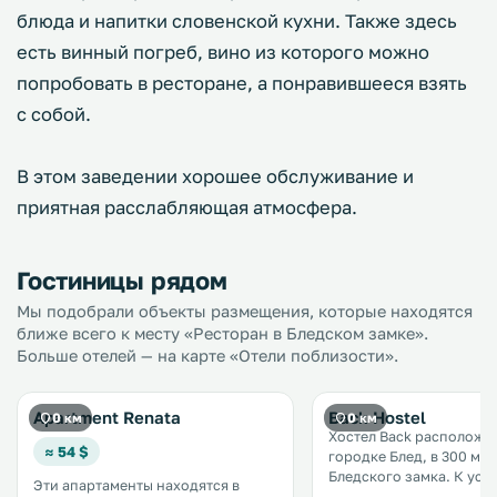
блюда и напитки словенской кухни. Также здесь
есть винный погреб, вино из которого можно
попробовать в ресторане, а понравившееся взять
с собой.
В этом заведении хорошее обслуживание и
приятная расслабляющая атмосфера.
Гостиницы рядом
Мы подобрали объекты размещения, которые находятся
ближе всего к месту «Ресторан в Бледском замке».
Больше отелей — на карте «Отели поблизости».
Apartment Renata
Back Hostel
0 км
0 км
Хостел Back расположе
≈ 54 $
городке Блед, в 300 мет
Бледского замка. К услугам гостей
Эти апартаменты находятся в
бесплатный Wi-Fi во все