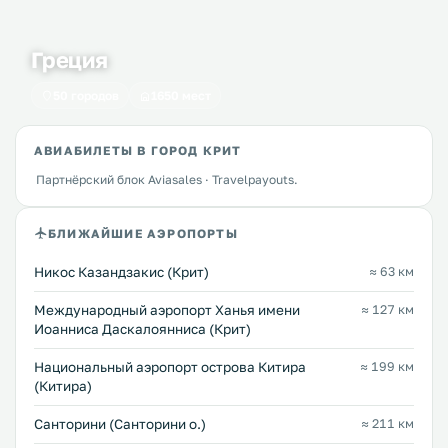
Греция
50 городов
1650 мест
АВИАБИЛЕТЫ В ГОРОД КРИТ
Партнёрский блок Aviasales · Travelpayouts.
БЛИЖАЙШИЕ АЭРОПОРТЫ
Никос Казандзакис (Крит)
≈ 63 км
Международный аэропорт Ханья имени
≈ 127 км
Иоанниса Даскалоянниса (Крит)
Национальный аэропорт острова Китира
≈ 199 км
(Китира)
Санторини (Санторини о.)
≈ 211 км