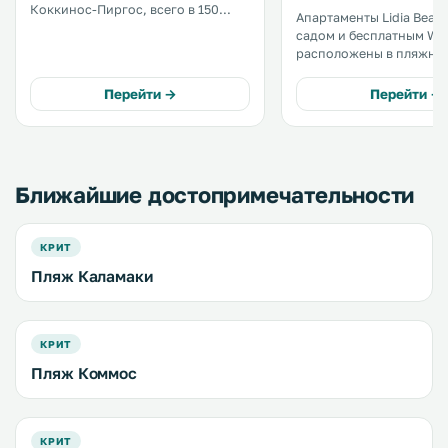
Коккинос-Пиргос, всего в 150
Апартаменты Lidia Beach
метрах от пляжа. В номерах
садом и бесплатным Wi-
работает бесплатный Wi-Fi, а по
расположены в пляжно
утрам сервируют традиционный
Коккинос Пиргос, в 46 
завтрак. .
города Ираклион и в 37 
Перейти →
Перейти →
рыбацкого поселка Бали. 
территории обустроена
бесплатная частная парк
Ближайшие достопримечательности
КРИТ
Пляж Каламаки
КРИТ
Пляж Коммос
КРИТ