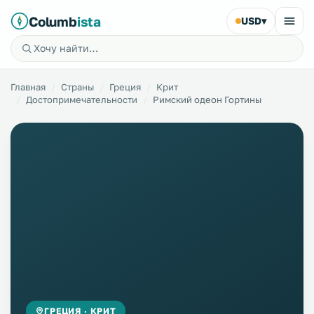
Columb
ista
USD
▾
Главная
Страны
Греция
Крит
Достопримечательности
Римский одеон Гортины
ГРЕЦИЯ · КРИТ