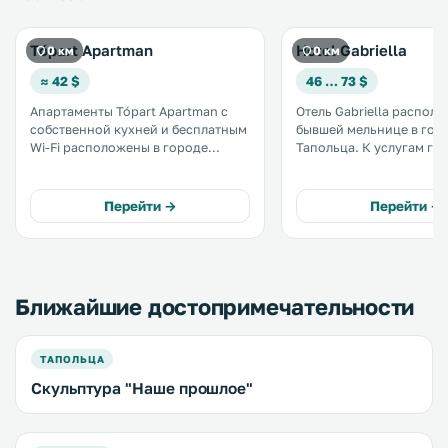
Tópart Apartman
Hotel Gabriella
0 км
0 км
≈ 42 $
46 … 73 $
Апартаменты Tópart Apartman с
Отель Gabriella располо
собственной кухней и бесплатным
бывшей мельнице в гор
Wi-Fi расположены в городе
Тапольца. К услугам гостей
Тапольца, в 200 метрах от озерной
просторные номера с
пещеры Тапольца. .
кондиционером, беспла
в лобби и круглосуточн
Перейти →
Перейти →
регистрации. .
Ближайшие достопримечательности
ТАПОЛЬЦА
Скульптура "Наше прошлое"