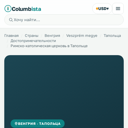
Columb
ista
USD
▾
Главная
Страны
Венгрия
Veszprém megye
Тапольца
Достопримечательности
Римско-католическая церковь в Тапольце
ВЕНГРИЯ · ТАПОЛЬЦА