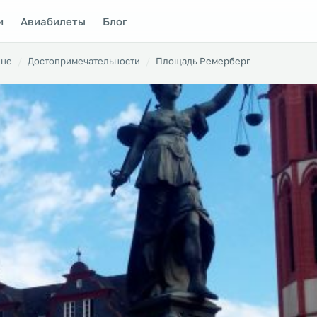
и
Авиабилеты
Блог
йне
Достопримечательности
Площадь Ремерберг