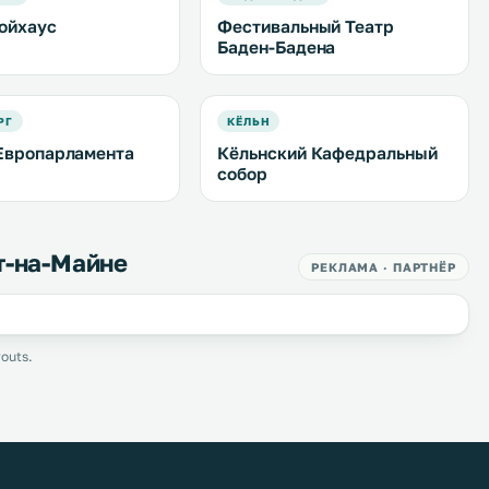
ойхаус
Фестивальный Театр
Баден-Бадена
РГ
КЁЛЬН
Европарламента
Кёльнский Кафедральный
собор
т-на-Майне
РЕКЛАМА · ПАРТНЁР
outs.