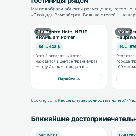
Гостиницы рядом
Мы подобрали объекты размещения, которые на
«Площадь Ремерберг». Больше отелей — на кар
City Centre Hotel NEUE
Hotel Ze
0 км
0 км
KRÄME am Römer
Hauptwa
86 … 438 $
91 … 57
Этот 3-звездочный отель
Этот отел
находится в центре Франкфурта,
города Фр
между Старым городом и
100 метра
современным финансовым
вокзала Хаупт
районом, недалеко от улицы
предоста
Перейти →
Цайль и в 3 минутах ходьбы от
завтрак «
площади Рёмербург. .
бесплатны
территори
Booking.com:
Как самому забронировать номер?
·
Час
Ближайшие достопримечатель
КАРЛСРУЭ
ПАДЕРБ