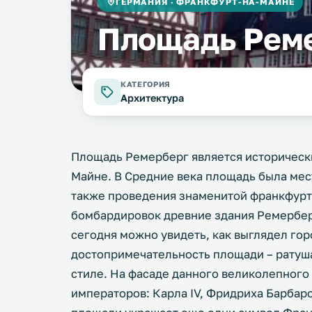
ГЕРМАНИЯ · ФРАНКФУРТ-НА-МАЙНЕ
Площадь Рем
КАТЕГОРИЯ
Архитектура
Площадь Ремерберг является историческ
Майне. В Средние века площадь была мес
также проведения знаменитой франкфурт
бомбардировок древние здания Ремерберг
сегодня можно увидеть, как выглядел гор
достопримечательность площади – ратуш
стиле. На фасаде данного великолепного
императоров: Карла IV, Фридриха Барбаро