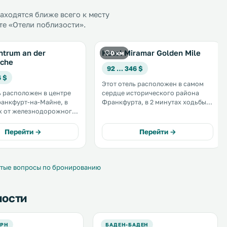
ходятся ближе всего к месту
те «Отели поблизости».
ntrum an der
Hotel Miramar Golden Mile
0 км
che
92 … 346 $
6 $
Этот отель расположен в самом
ь расположен в центре
сердце исторического района
анкфурт-на-Майне, в
Франкфурта, в 2 минутах ходьбы
х от железнодорожного
от собора и площади Ремер. К
вахе. Гостям
услугам гостей уютные номера и
вляется ежедневный
бесплатный Wi-Fi. .
Перейти →
Перейти →
шведский стол» и
й Wi-Fi на всей
и. .
тые вопросы по бронированию
ности
ОРН
БАДЕН-БАДЕН