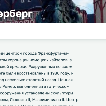
ерберг
им центром города Франкфурта-на-
том коронации немецких кайзеров, а
ской ярмарки. Разрушенные во время
а были восстановлены в 1986 году, и
од несколько столетий назад. Ценная
а Ремер, выполненная в готическом
 сооружения установлены скульптуры
ссы, Людвига II, Максимилиана II. Центр