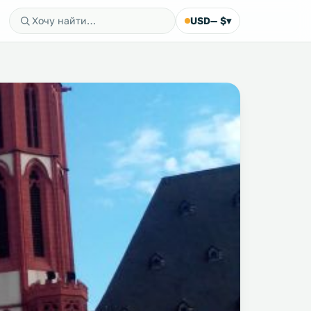
USD
— $
▾