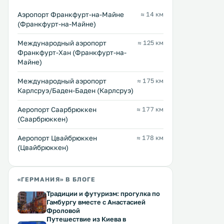
Аэропорт Франкфурт-на-Майне
≈ 14 км
(Франкфурт-на-Майне)
Междунарoдный аэропорт
≈ 125 км
Steigenberger Frankfurter Hof
Jumeirah Frankfurt
0 км
1 км
Франкфурт-Хан (Франкфурт-на-
Майне)
195 … 1531 $
187 … 1521 $
Междунарoдный аэропорт
≈ 175 км
Отель Steigenberger Frankfurter
Этот элегантный роскошн
Карлсруэ/Баден-Баден (Карлсруэ)
Hof был построен в 1876 году в
располагает современны
центре исторического и
рестораном и оздоровит
Аеропорт Саарбрюккен
≈ 177 км
финансового района Франкфурта,
центром. Отель находится в
всего в 1 км от Императорского
центре Франкфурта, всег
(Саарбрюккен)
собора святого Варфоломея, где
нескольких шагах от гла
Перейти →
Перейти →
ранее проводилась коронация
торговой улицы Цайль. .
Аеропорт Цвайбрюккен
≈ 178 км
императоров. .
(Цвайбрюккен)
«ГЕРМАНИЯ» В БЛОГЕ
Традиции и футуризм: прогулка по
Гамбургу вместе с Анастасией
Фроловой
Путешествие из Киева в