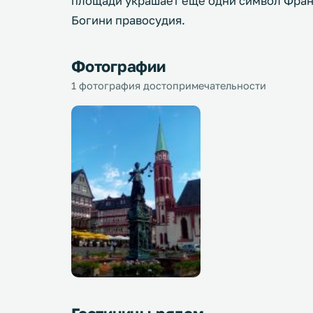
площади украшает еще одни символ Франк
Богини правосудия.
Фотографии
1 фотография достопримечательности