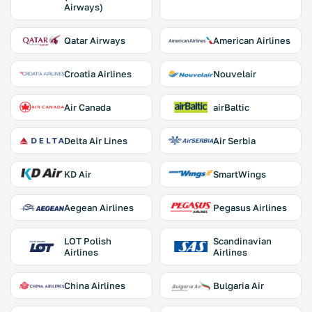
Airways)
Qatar Airways
American Airlines
Croatia Airlines
Nouvelair
Air Canada
airBaltic
Delta Air Lines
Air Serbia
KD Air
SmartWings
Aegean Airlines
Pegasus Airlines
LOT Polish
Scandinavian
Airlines
Airlines
China Airlines
Bulgaria Air