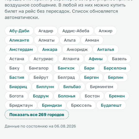
воздушное сообщение. В любой из них можно купить
билет на рейс без пересадок. Список обновляется
автоматически.
Абу-Даби
Агадир
Аддис-Абеба
Алжир
Аликанте
Алматы
Альта
Амман
Амстердам
Анкара
Анкоридж
Анталья
Астана
Астуриас
Атланта
Афины
Базель
Баку
Бангалор
Бангкок
Бари
Барселона
Бастия
Бейрут
Белград
Берген
Берлин
Биарриц
Биллунн
Бильбао
Бирмингем
Богота
Бодрум
Болонья
Бостон
Бремен
Бриджтаун
Бриндизи
Брюссель
Будапешт
Показать все 269 городов
Данные по состоянию на 06.08.2026