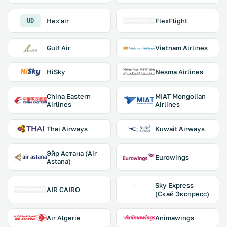
Hex'air
FlexFlight
UD
Gulf Air
Vietnam Airlines
HiSky
Nesma Airlines
China Eastern
MIAT Mongolian
Airlines
Airlines
Thai Airways
Kuwait Airways
Эйр Астана (Air
Eurowings
Astana)
Sky Express
AIR CAIRO
(Скай Экспресс)
Air Algerie
Animawings