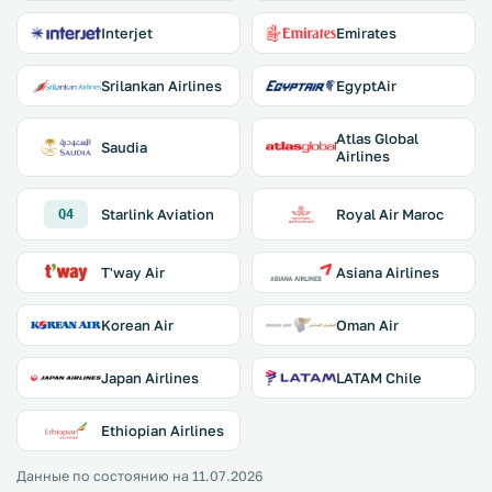
Interjet
Emirates
Srilankan Airlines
EgyptAir
Atlas Global
Saudia
Airlines
Starlink Aviation
Royal Air Maroc
Q4
T'way Air
Asiana Airlines
Korean Air
Oman Air
Japan Airlines
LATAM Chile
Ethiopian Airlines
Данные по состоянию на 11.07.2026