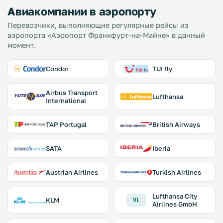
Авиакомпании в аэропорту
Перевозчики, выполняющие регулярные рейсы из
аэропорта «Аэропорт Франкфурт-на-Майне» в данный
момент.
Condor
TUI fly
Airbus Transport
Lufthansa
International
TAP Portugal
British Airways
SATA
Iberia
Austrian Airlines
Turkish Airlines
Lufthansa City
KLM
VL
Airlines GmbH