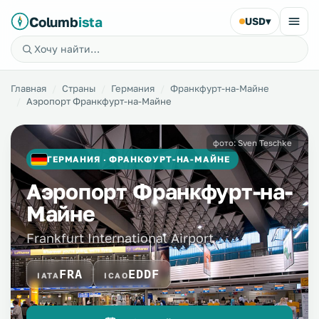
Columb
ista
USD
▾
Главная
Страны
Германия
Франкфурт-на-Майне
Аэропорт Франкфурт-на-Майне
фото: Sven Teschke
ГЕРМАНИЯ · ФРАНКФУРТ-НА-МАЙНЕ
Аэропорт Франкфурт-на-
Майне
Frankfurt International Airport
FRA
EDDF
IATA
ICAO