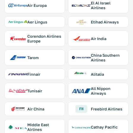
El Al Israel
Air Europa
Airlines
Aer Lingus
Etihad Airways
Corendon Airlines
Air India
Europe
China Southern
Tarom
Airlines
Finnair
Alitalia
All Nippon
Tunisair
Airways
Air China
Freebird Airlines
FH
Middle East
Cathay Pacific
Airlines