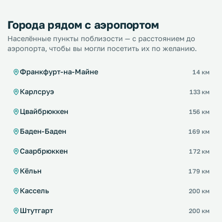
Города рядом с аэропортом
Населённые пункты поблизости — с расстоянием до
аэропорта, чтобы вы могли посетить их по желанию.
Франкфурт-на-Майне
14 км
Карлсруэ
133 км
Цвайбрюккен
156 км
Баден-Баден
169 км
Саарбрюккен
172 км
Кёльн
179 км
Кассель
200 км
Штутгарт
200 км