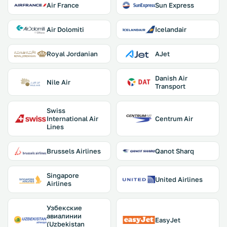
Air France
Sun Express
Air Dolomiti
Icelandair
Royal Jordanian
AJet
Danish Air
Nile Air
Transport
Swiss
International Air
Centrum Air
Lines
Brussels Airlines
Qanot Sharq
Singapore
United Airlines
Airlines
Узбекские
авиалинии
EasyJet
(Uzbekistan