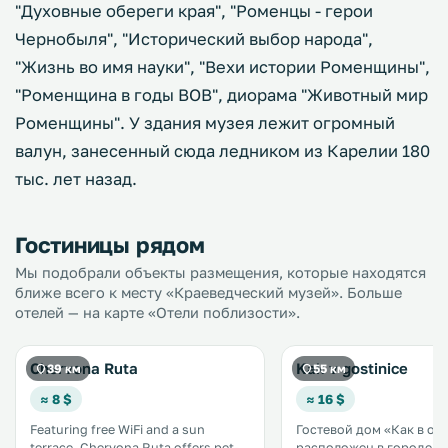
"Духовные обереги края", "Роменцы - герои
Чернобыля", "Исторический выбор народа",
"Жизнь во имя науки", "Вехи истории Роменщины",
"Роменщина в годы ВОВ", диорама "Животный мир
Роменщины". У здания музея лежит огромный
валун, занесенный сюда ледником из Карелии 180
тыс. лет назад.
Гостиницы рядом
Мы подобрали объекты размещения, которые находятся
ближе всего к месту «Краеведческий музей». Больше
отелей — на карте «Отели поблизости».
Chervona Ruta
Kak v gostinice
39 км
55 км
≈ 8 $
≈ 16 $
Featuring free WiFi and a sun
Гостевой дом «Как в от
terrace, Chervona Ruta offers pet-
расположен в городе Гад