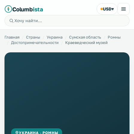
Columb
ista
USD
▾
Главная
Страны
Украина
Сумская область
Ромны
Достопримечательности
Краеведческий музей
УКРАИНА · РОМНЫ