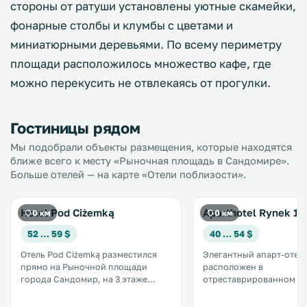
стороны от ратуши установлены уютные скамейки,
фонарные столбы и клумбы с цветами и
миниатюрными деревьями. По всему периметру
площади расположилось множество кафе, где
можно перекусить не отвлекаясь от прогулки.
Гостиницы рядом
Мы подобрали объекты размещения, которые находятся
ближе всего к месту «Рыночная площадь в Сандомире».
Больше отелей — на карте «Отели поблизости».
Hotel Pod Ciżemką
Aparthotel Rynek 16
0 км
0 км
52 … 59 $
40 … 54 $
Отель Pod Ciżemką разместился
Элегантный апарт-отель
прямо на Рыночной площади
расположен в
города Сандомир, на 3 этаже
отреставрированном з
исторического жилого дома XVI
доходного дома в цент
века. К услугам гостей изящно
исторической части го