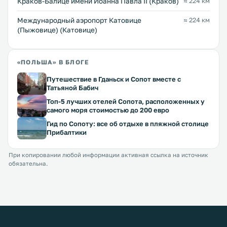
Краков-Балице имени Иоанна Павла II (Краков)
≈ 224 км
Международный аэропорт Катовице
≈ 224 км
(Пыжовице) (Катовице)
«ПОЛЬША» В БЛОГЕ
Путешествие в Гданьск и Сопот вместе с
Татьяной Бабич
Топ-5 лучших отелей Сопота, расположенных у
самого моря стоимостью до 200 евро
Гид по Сопоту: все об отдыхе в пляжной столице
Прибалтики
При копировании любой информации активная ссылка на источник
обязательна.