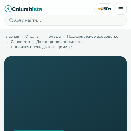
Columb
ista
USD
▾
Главная
Страны
Польша
Подкарпатское воеводство
Сандомир
Достопримечательности
Рыночная площадь в Сандомире