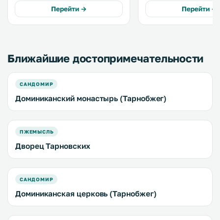
оформленные номера с
Сандомир, всего в 50 м 
Перейти →
Перейти →
телевизором и бесплатным Wi-Fi. .
К вашим услугам прост
номера с бесплатным Wi
спутниковым телевиден
Ближайшие достопримечательности
САНДОМИР
Доминиканский монастырь (Тарнобжег)
ПЖЕМЫСЛЬ
Дворец Тарновских
САНДОМИР
Доминиканская церковь (Тарнобжег)