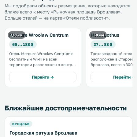
Мы подобрали объекты размещения, которые находятся
ближе всего к месту «Рыночная площадь Вроцлава».
Больше отелей — на карте «Отели поблизости».
Mercure Wrocław Centrum
Hotel Lothus
0 км
0 км
65 … 188 $
37 … 88 $
Отель Mercure Wrocław Centrum с
Трехзвездочный отель 
бесплатным Wi-Fi на всей
расположен в Старом г
территории расположен в центре
Вроцлава, всего в 300 м
Старого города Вроцлава, в 300
Главной рыночной площа
метрах от Раклавицкой панорамы.
услугам гостей светлые
Перейти →
Перейти →
Просторные номера оснащены
бесплатным WiFi. .
телевизором с кабельными
каналами и кондиционером. .
Ближайшие достопримечательности
ВРОЦЛАВ
Городская ратуша Вроцлава