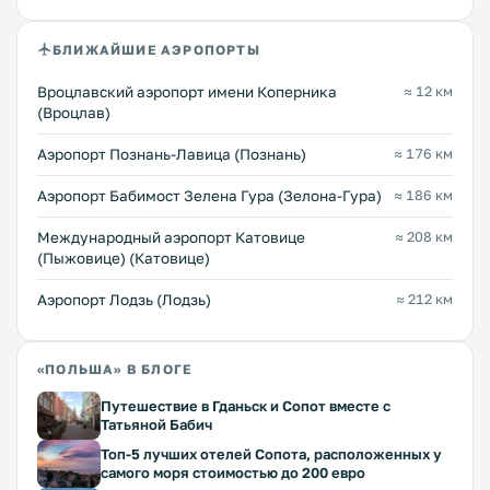
БЛИЖАЙШИЕ АЭРОПОРТЫ
Вроцлавский аэропорт имени Коперника
≈ 12 км
(Вроцлав)
Аэропорт Познань-Лавица (Познань)
≈ 176 км
Аэропорт Бабимост Зелена Гура (Зелона-Гура)
≈ 186 км
Международный аэропорт Катовице
≈ 208 км
(Пыжовице) (Катовице)
Аэропорт Лодзь (Лодзь)
≈ 212 км
«ПОЛЬША» В БЛОГЕ
Путешествие в Гданьск и Сопот вместе с
Татьяной Бабич
Топ-5 лучших отелей Сопота, расположенных у
самого моря стоимостью до 200 евро