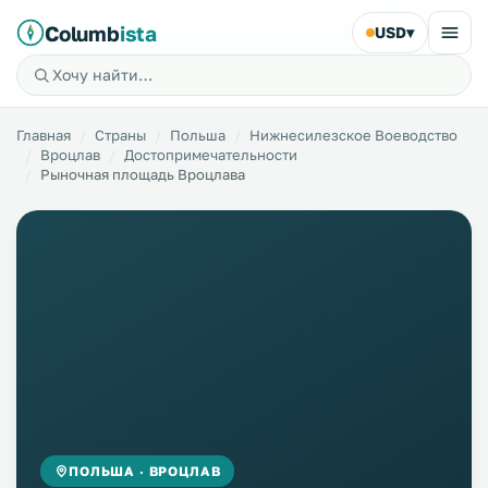
Columb
ista
USD
▾
Главная
Страны
Польша
Нижнесилезское Воеводство
Вроцлав
Достопримечательности
Рыночная площадь Вроцлава
ПОЛЬША · ВРОЦЛАВ