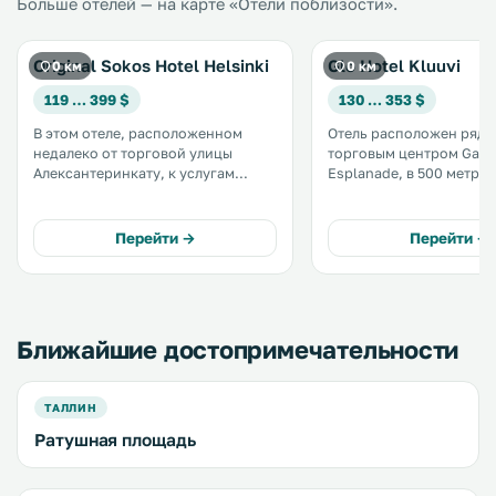
Больше отелей — на карте «Отели поблизости».
Original Sokos Hotel Helsinki
Glo Hotel Kluuvi
0 км
0 км
119 … 399 $
130 … 353 $
В этом отеле, расположенном
Отель расположен рядо
недалеко от торговой улицы
торговым центром Galle
Алексантеринкату, к услугам
Esplanade, в 500 метрах
гостей сауна и просторные
центрального железно
номера с бесплатным Wi-Fi, а
вокзала Хельсинки. .
также ресторан французской
Перейти →
Перейти →
кухни. До центрального
железнодорожного вокзала
Хельсинки - 400 метров. .
Ближайшие достопримечательности
ТАЛЛИН
Ратушная площадь