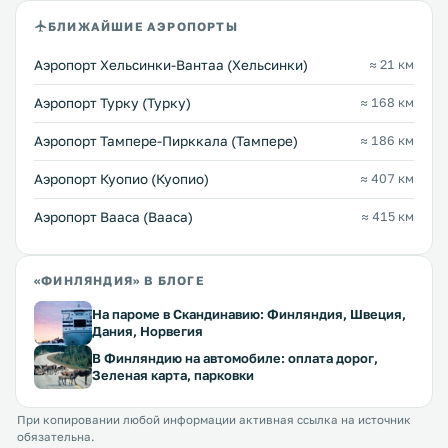
БЛИЖАЙШИЕ АЭРОПОРТЫ
Аэропорт Хельсинки-Вантаа (Хельсинки)
≈ 21 км
Аэропорт Турку (Турку)
≈ 168 км
Аэропорт Тампере-Пирккала (Тампере)
≈ 186 км
Аэропорт Куопио (Куопио)
≈ 407 км
Аэропорт Вааса (Вааса)
≈ 415 км
«ФИНЛЯНДИЯ» В БЛОГЕ
На пароме в Скандинавию: Финляндия, Швеция,
Дания, Норвегия
В Финляндию на автомобиле: оплата дорог,
Зеленая карта, парковки
При копировании любой информации активная ссылка на источник
обязательна.