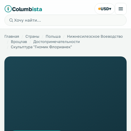
Columb
ista
USD
▾
Главная
Страны
Польша
Нижнесилезское Воеводство
Вроцлав
Достопримечательности
Скульптура "Гномик Флорианек"