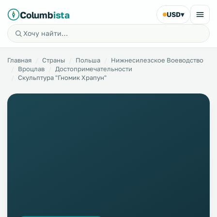
Columb
ista
USD
▾
Главная
Страны
Польша
Нижнесилезское Воеводство
Вроцлав
Достопримечательности
Скульптура "Гномик Храпун"