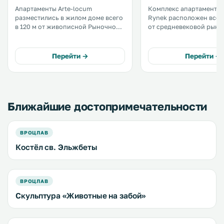
Апартаменты Arte-locum
Комплекс апартаментов 
разместились в жилом доме всего
Rynek расположен всего
в 120 м от живописной Рыночной
от средневековой рын
площади Вроцлава. Здание
площади Вроцлава и в 1,
находится под
железнодорожного вок
видеонаблюдением. .
Вроцлав Главный. К услугам
Перейти →
Перейти →
гостей номера с собств
кухней, бесплатным Wi-
телевизором. .
Ближайшие достопримечательности
ВРОЦЛАВ
Костёл св. Эльжбеты
ВРОЦЛАВ
Скульптура «Животные на забой»