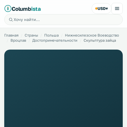
Columb
ista
USD
▾
Главная
Страны
Польша
Нижнесилезское Воеводство
Вроцлав
Достопримечательности
Скульптура зайца