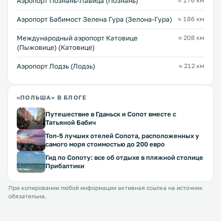
Аэропорт Познань-Лавица (Познань)
≈ 176 км
Аэропорт Бабимост Зелена Гура (Зелона-Гура)
≈ 186 км
Международный аэропорт Катовице
≈ 208 км
(Пыжовице) (Катовице)
Аэропорт Лодзь (Лодзь)
≈ 212 км
«ПОЛЬША» В БЛОГЕ
Путешествие в Гданьск и Сопот вместе с
Татьяной Бабич
Топ-5 лучших отелей Сопота, расположенных у
самого моря стоимостью до 200 евро
Гид по Сопоту: все об отдыхе в пляжной столице
Прибалтики
При копировании любой информации активная ссылка на источник
обязательна.