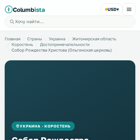
Columb
ista
USD
▾
Главная
Страны
Украина
Житомирская область
Коростень
Достопримечательности
Собор Рождества Христова (Ольгинская церковь)
УКРАИНА · КОРОСТЕНЬ