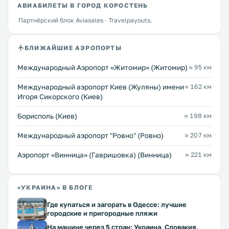
АВИАБИЛЕТЫ В ГОРОД КОРОСТЕНЬ
Партнёрский блок Aviasales · Travelpayouts.
БЛИЖАЙШИЕ АЭРОПОРТЫ
Международный Аэропорт «Житомир» (Житомир)
≈ 95 км
Международный аэропорт Киев (Жуляны) имени
≈ 162 км
Игоря Сикорского (Киев)
Борисполь (Киев)
≈ 198 км
Междунарoдный аэропорт "Ровно" (Ровно)
≈ 207 км
Аэропорт «Винница» (Гавришовка) (Винница)
≈ 221 км
«УКРАИНА» В БЛОГЕ
Где купаться и загорать в Одессе: лучшие
городские и пригородные пляжи
На машине через 5 стран: Украина, Словакия,