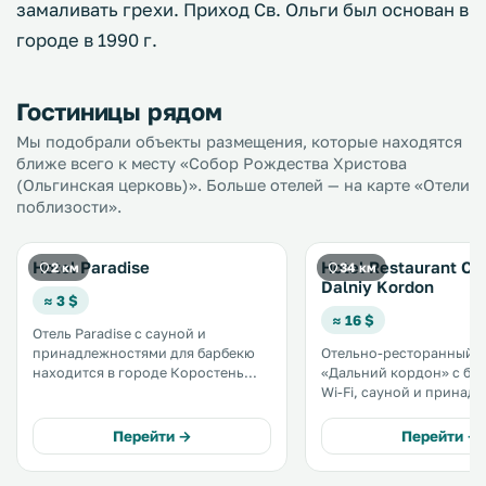
замаливать грехи. Приход Св. Ольги был основан в
городе в 1990 г.
Гостиницы рядом
Мы подобрали объекты размещения, которые находятся
ближе всего к месту «Собор Рождества Христова
(Ольгинская церковь)». Больше отелей — на карте «Отели
поблизости».
Hotel Paradise
Hotel Restaurant C
2 км
34 км
Dalniy Kordon
≈ 3 $
≈ 16 $
Отель Paradise с сауной и
принадлежностями для барбекю
Отельно-ресторанный 
находится в городе Коростень
«Дальний кордон» с бе
Житомирской области. К услугам
Wi-Fi, сауной и принад
гостей собственный ресторан. На
для барбекю расположе
территории обустроена
поселке Мощаница. Возможно
Перейти →
Перейти →
бесплатная частная парковка. .
размещение с домашни
животными. На территории есть