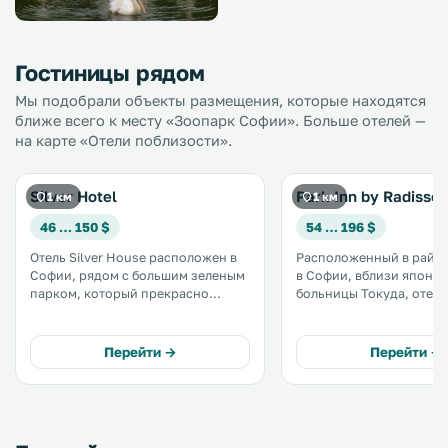
Гостиницы рядом
Мы подобрали объекты размещения, которые находятся
ближе всего к месту «Зоопарк Софии». Больше отелей —
на карте «Отели поблизости».
Silver Hotel
Park Inn by Radisson
1 км
1 км
46 … 150 $
54 … 196 $
Отель Silver House расположен в
Расположенный в райо
Софии, рядом с большим зеленым
в Софии, вблизи японс
парком, который прекрасно
больницы Токуда, отель 
подходит для отдыха. Деловые
Sofia состоит из 3 здан
башни компании «Софарма»
предоставляет номера 
расположены в 7 минутах езды, а
балконом и бесплатный W
Перейти →
Перейти →
Международный экспоцентр — в
10 минутах езды от отеля. .