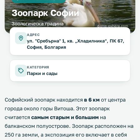
Зоопарк Софии
Зоологическа градина
фото:
pxhere.com
АДРЕС
ул. "Сребърна" 1, кв. „Хладилника”, ПК 67,
София, Болгария
КАТЕГОРИЯ
Парки и сады
Софийский зоопарк находится
в 6 км
от центра
города около горы Витоша. Этот зоопарк
считается
самым старым и большим
на
балканском полуострове. Зоопарк расположен на
250 га земли, а экспозиция его включает в себя