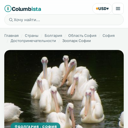
Columb
ista
USD
▾
Главная
Страны
Болгария
Область София
София
Достопримечательности
Зоопарк Софии
БОЛГАРИЯ · СОФИЯ