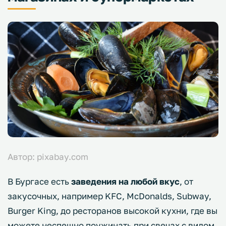
Автор: pixabay.com
В Бургасе есть
заведения на любой вкус
, от
закусочных, например KFC, McDonalds, Subway,
Burger King, до ресторанов высокой кухни, где вы
можете неспешно поужинать при свечах с видом