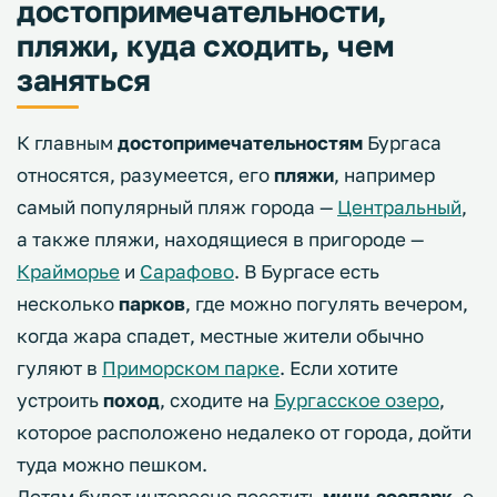
достопримечательности,
пляжи, куда сходить, чем
заняться
К главным
достопримечательностям
Бургаса
относятся, разумеется, его
пляжи
, например
самый популярный пляж города —
Центральный
,
а также пляжи, находящиеся в пригороде —
Крайморье
и
Сарафово
. В Бургасе есть
несколько
парков
, где можно погулять вечером,
когда жара спадет, местные жители обычно
гуляют в
Приморском парке
. Если хотите
устроить
поход
, сходите на
Бургасское озеро
,
которое расположено недалеко от города, дойти
туда можно пешком.
Детям будет интересно посетить
мини-зоопарк
, о