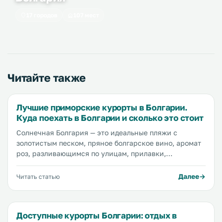
17 городов
107 мест
Читайте также
Лучшие приморские курорты в Болгарии.
Куда поехать в Болгарии и сколько это стоит
Солнечная Болгария — это идеальные пляжи с
золотистым песком, пряное болгарское вино, аромат
роз, разливающимся по улицам, прилавки,
заваленные недорогими фруктами и овощами, и, что
особенно приятно, низкие цены на все. На побережье
Далее
Читать статью
Болгарии огромное количество самых разных
курортных городов, городков и сел на любой вкус и
кошелек. Мы расскажем вам о самых популярных
Доступные курорты Болгарии: отдых в
пляжных курортах Болгарии и об их особенностях...