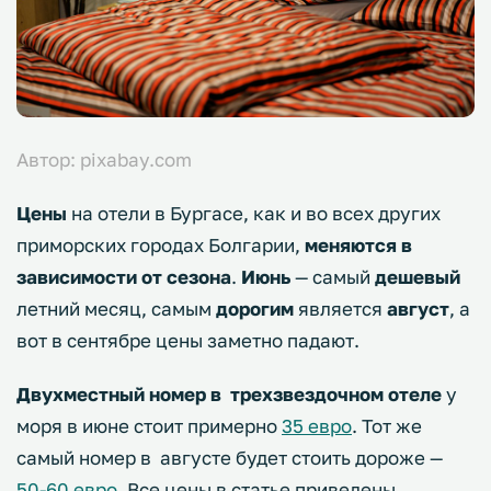
Автор: pixabay.com
Цены
на отели в Бургасе, как и во всех других
приморских городах Болгарии,
меняются
в
зависимости от сезона
.
Июнь
— самый
дешевый
летний месяц, самым
дорогим
является
август
, а
вот в сентябре цены заметно падают.
Двухместный номер в трехзвездочном отеле
у
моря в июне стоит примерно
35 евро
. Тот же
самый номер в августе будет стоить дороже —
50-60 евро
. Все цены в статье приведены