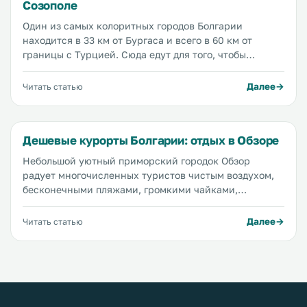
Созополе
Один из самых колоритных городов Болгарии
находится в 33 км от Бургаса и всего в 60 км от
границы с Турцией. Сюда едут для того, чтобы
позагорать на бесконечных песчаных пляжах,
покупаться в чистейшем теплом море, подышать
Далее
Читать статью
свежим воздухом, послушать громкие крики чаек,
погулять по красивым тенистым улицам и наесться
фруктов...
Дешевые курорты Болгарии: отдых в Обзоре
Небольшой уютный приморский городок Обзор
радует многочисленных туристов чистым воздухом,
бесконечными пляжами, громкими чайками,
красивыми горными пейзажами и очень приятными
ценами. Про стоимость отдыха в Обзоре нужно
Далее
Читать статью
сказать отдельно — более низкие цены на любые
товары и услуги вы в Болгарии вряд ли найдете. А вот
уровень сервиса здесь вполне приличный, так что
Обзор ждет абсолютно всех. Пляж Обзора
простирается на 8 км вдоль города, он бесплатный,
песчаный и...