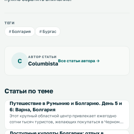
ТЕГИ
Болгария
Бургас
АВТОР СТАТЬИ
C
Все статьи автора
→
Columbista
Статьи по теме
Путешествие в Румынию и Болгарию. День 5 и
6: Варна, Болгария
Этот крупный областной центр привлекает ежегодно
сотни тысяч туристов, желающих покупаться в Черном
море и поваляться на песчаном пляже. Основной поток
Доступные курорты Болгарии: отдых в
отдыхающих — из стран ЕС, но сюда так же едут много