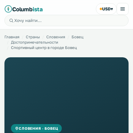
Columb
ista
USD
▾
Главная
Страны
Словения
Бовец
Достопримечательности
Спортивный центр в городе Бовец
СЛОВЕНИЯ · БОВЕЦ