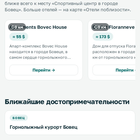
ближе всего к месту «Спортивный центр в городе
Бовец». Больше отелей — на карте «Отели поблизости».
Apartments Bovec House
Chalet Floranneve
0 км
0 км
≈ 55 $
≈ 173 $
Апарт-комплекс Bovec House
Дом для отпуска Floran
находится в городе Бовеце, в
расположен в городе Бо
самом сердце горнолыжного
км от горнолыжного ку
региона. В его апартаментах
Бовец-Канин. К услугам гостей
предоставляется бесплатный WiFi.
балкон, бесплатный Wi-F
Перейти →
Перейти →
Расстояние от комплекса до
бесплатная частная парк
канатной дороги Вогель
составляет 1 км. .
Ближайшие достопримечательности
БОВЕЦ
Горнолыжный курорт Бовец