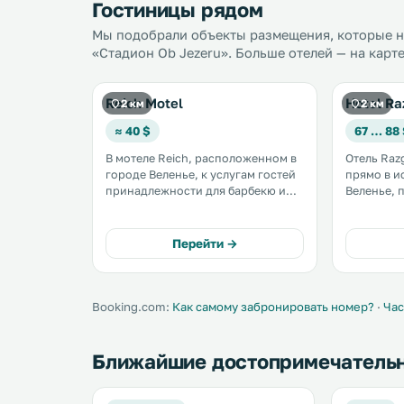
Гостиницы рядом
Мы подобрали объекты размещения, которые на
«Стадион Ob Jezeru». Больше отелей — на карт
Reich Motel
Hotel Ra
2 км
2 км
≈ 40 $
67 … 88
В мотеле Reich, расположенном в
Отель Raz
городе Веленье, к услугам гостей
прямо в и
принадлежности для барбекю и
Веленье, 
помещение для хранения лыж. Все
средневековы
номера мотеля оборудованы
в несколь
кондиционером и телевизором. В
площади, 
Перейти →
некоторых из них имеется
месторас
гостиная зона. .
леса. .
Booking.com:
Как самому забронировать номер?
·
Час
Ближайшие достопримечатель