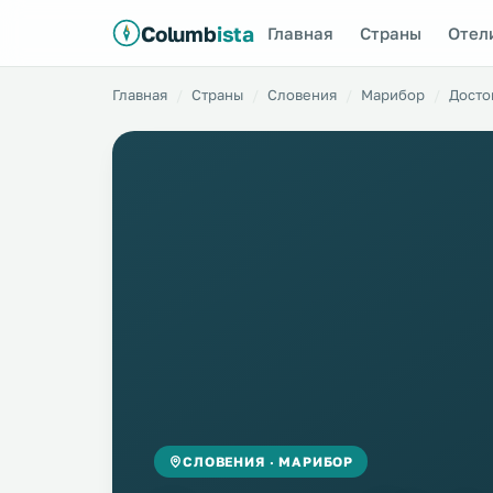
Columb
ista
Главная
Страны
Отел
Главная
Страны
Словения
Марибор
Досто
СЛОВЕНИЯ · МАРИБОР