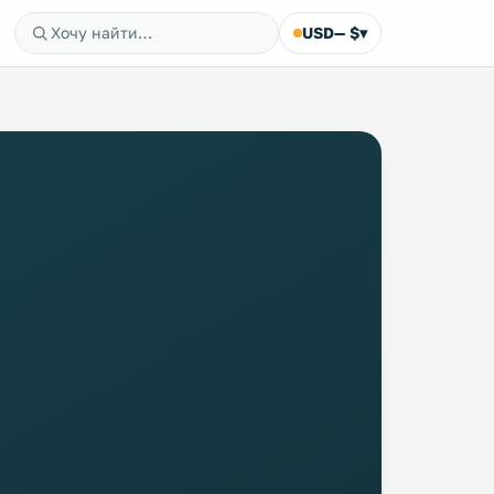
USD
— $
▾