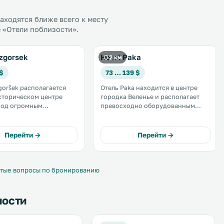
ходятся ближе всего к месту
е «Отели поблизости».
zgorsek
Hotel Paka
2 км
 $
73 … 139 $
goršek располагается
Отель Paka находится в центре
сторическом центре
городка Веленье и располагает
под огромным
превосходно оборудованным
м замком. Находясь
бизнес-центром и современными
ких шагах от рыночной
номерами с бесплатным
отель отличается тихим
беспроводным доступом в
Перейти →
Перейти →
положением на краю
Интернет и другими удобствами. .
тые вопросы по бронированию
ности