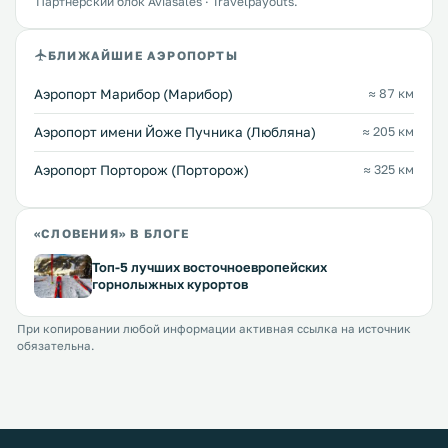
Партнёрский блок Aviasales · Travelpayouts.
БЛИЖАЙШИЕ АЭРОПОРТЫ
Аэропорт Марибор (Марибор)
≈ 87 км
Аэропорт имени Йоже Пучника (Любляна)
≈ 205 км
Аэропорт Порторож (Порторож)
≈ 325 км
«СЛОВЕНИЯ» В БЛОГЕ
Топ-5 лучших восточноевропейских
горнолыжных курортов
При копировании любой информации активная ссылка на источник
обязательна.