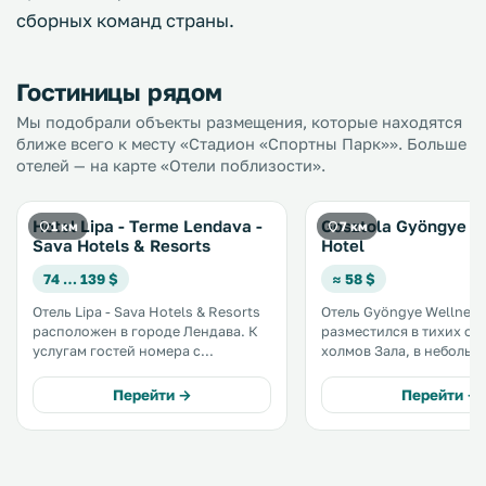
сборных команд страны.
Гостиницы рядом
Мы подобрали объекты размещения, которые находятся
ближе всего к месту «Стадион «Спортны Парк»». Больше
отелей — на карте «Отели поблизости».
Hotel Lipa - Terme Lendava -
Gosztola Gyöngye W
1 км
7 км
Sava Hotels & Resorts
Hotel
74 … 139 $
≈ 58 $
Отель Lipa - Sava Hotels & Resorts
Отель Gyöngye Wellness
расположен в городе Лендава. К
разместился в тихих ок
услугам гостей номера с
холмов Зала, в небольш
кондиционером и большой спа-
Гостола. К услугам гостей номера
центр с 2 бассейнами, саунами,
с бесплатным Wi-Fi, кр
Перейти →
Перейти →
соляриями и кабинетами, в
плавательный бассейн и
которых проводятся сеансы
салон. .
массажа и процедуры
парафинотерапии для рук. .