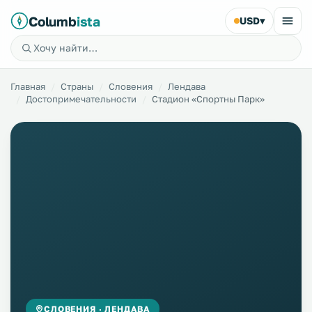
Columb
ista
USD
▾
Главная
Страны
Словения
Лендава
Достопримечательности
Стадион «Спортны Парк»
СЛОВЕНИЯ · ЛЕНДАВА