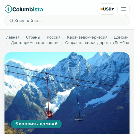
Columb
ista
USD
▾
Главная
Страны
Россия
Карачаево-Черкесия
Домбай
Достопримечательности
Старая канатная дорога в Домбае
РОССИЯ · ДОМБАЙ