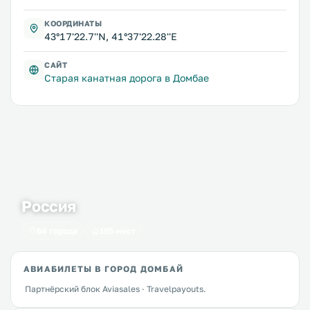
КООРДИНАТЫ
43°17'22.7''N, 41°37'22.28''E
САЙТ
Старая канатная дорога в Домбае
Россия
64 города
195 мест
АВИАБИЛЕТЫ В ГОРОД ДОМБАЙ
Партнёрский блок Aviasales · Travelpayouts.