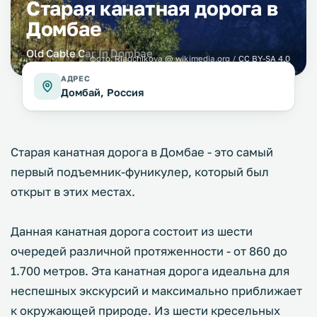
Старая канатная дорога в
Домбае
Old Cable Car In Dombae
фото:
Riadchikova
@ wikimedia.org /
CC BY-SA 4.0
АДРЕС
Домбай, Россия
Старая канатная дорога в Домбае - это самый
первый подъемник-фуникулер, который был
открыт в этих местах.
Данная канатная дорога состоит из шести
очередей различной протяженности - от 860 до
1.700 метров. Эта канатная дорога идеальна для
неспешных экскурсий и максимально приближает
к окружающей природе. Из шести кресельных