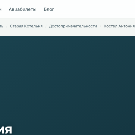
и
Авиабилеты
Блог
ть
Старая Котельня
Достопримечательности
Костел Антония
ия