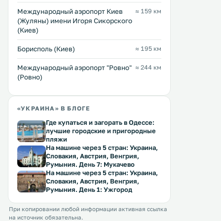
Международный аэропорт Киев
≈ 159 км
(Жуляны) имени Игоря Сикорского
(Киев)
Борисполь (Киев)
≈ 195 км
Междунарoдный аэропорт "Ровно"
≈ 244 км
(Ровно)
«УКРАИНА» В БЛОГЕ
Где купаться и загорать в Одессе:
лучшие городские и пригородные
пляжи
На машине через 5 стран: Украина,
Словакия, Австрия, Венгрия,
Румыния. День 7: Мукачево
На машине через 5 стран: Украина,
Словакия, Австрия, Венгрия,
Румыния. День 1: Ужгород
При копировании любой информации активная ссылка
на источник обязательна.