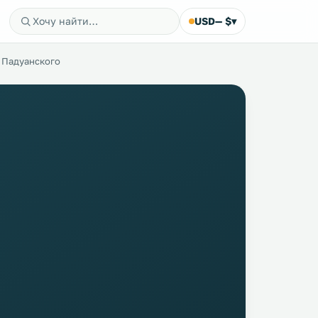
USD
— $
▾
 Падуанского