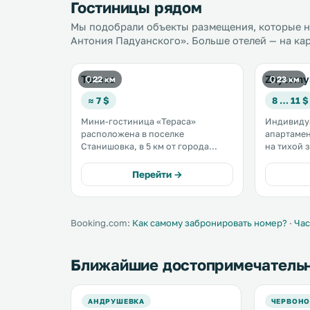
Гостиницы рядом
Мы подобрали объекты размещения, которые на
Антония Падуанского». Больше отелей — на кар
Terasa
Zhytomy
22 км
23 км
≈ 7 $
8 … 11 $
Мини-гостиница «Тераса»
Индивиду
расположена в поселке
апартамен
Станишовка, в 5 км от города
на тихой 
Житомира. К услугам гостей
располага
номера с кондиционерами,
кондицио
Перейти →
бесплатная частная парковка и
оборудованной
бар. Все номера располагают
ФОК наход
собственной ванной комнатой и
ходьбы. .
телевизором с плоским экраном. .
Booking.com:
Как самому забронировать номер?
·
Час
Ближайшие достопримечатель
АНДРУШЕВКА
ЧЕРВОНО