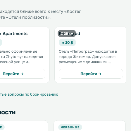
ходятся ближе всего к месту «Костел
те «Отели поблизости».
r Apartments
Petrograd
25 км
≈ 10 $
ально оформленные
Отель «Петроград» находится в
ты Zhytomyr находятся
городе Житомир. Допускается
зеленой улице и
размещение с домашними
ют балконом,
животными. К услугам гостей
нером и полностью
терраса, бар, бесплатный Wi-Fi и
Перейти →
Перейти →
 кухней. Спа-центр
бесплатная частная парковка. Все
ится в 5 минутах
номера оснащены телевизором с
плоским экраном. .
тые вопросы по бронированию
ности
Е
ЧЕРВОНОЕ