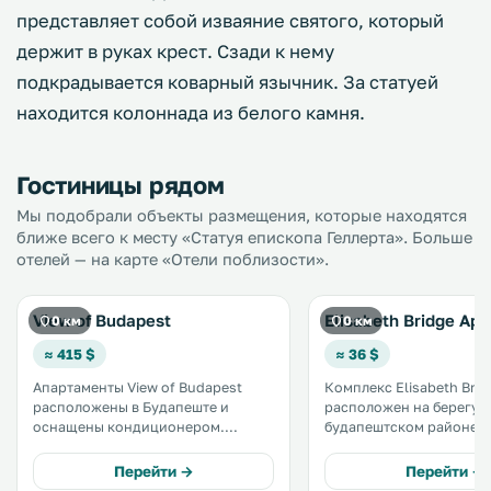
представляет собой изваяние святого, который
держит в руках крест. Сзади к нему
подкрадывается коварный язычник. За статуей
находится колоннада из белого камня.
Гостиницы рядом
Мы подобрали объекты размещения, которые находятся
ближе всего к месту «Статуя епископа Геллерта». Больше
отелей — на карте «Отели поблизости».
View of Budapest
Elisabeth Bridge Ap
0 км
0 км
≈ 415 $
≈ 36 $
Апартаменты View of Budapest
Комплекс Elisabeth Brid
расположены в Будапеште и
расположен на берегу р
оснащены кондиционером.
будапештском районе Бу
Апартаменты выходят на террасу с
метрах от Крепостной го
видом на реку. К услугам гостей
услугам гостей изыска
Перейти →
Перейти →
также балкон и терраса для
декорированные апарт