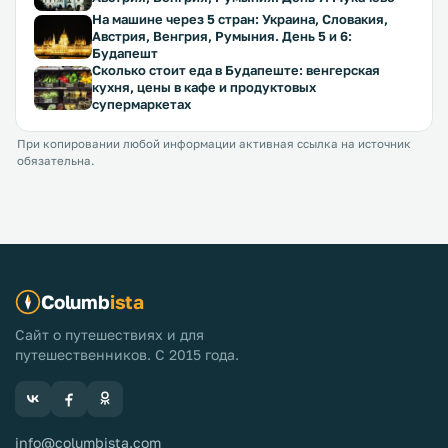
На машине через 5 стран: Украина, Словакия,
Австрия, Венгрия, Румыния. День 5 и 6:
Будапешт
Сколько стоит еда в Будапеште: венгерская
кухня, цены в кафе и продуктовых
супермаркетах
При копировании любой информации активная ссылка на источник
обязательна.
Columb
ista
Сайт о путешествиях и для
путешественников. С 2015 года.
info@columbista.com