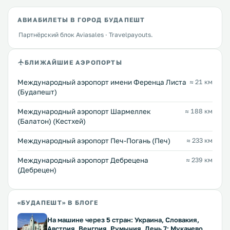
АВИАБИЛЕТЫ В ГОРОД БУДАПЕШТ
Партнёрский блок Aviasales · Travelpayouts.
БЛИЖАЙШИЕ АЭРОПОРТЫ
Международный аэропорт имени Ференца Листа
≈ 21 км
(Будапешт)
Международный аэропорт Шармеллек
≈ 188 км
(Балатон) (Кестхей)
Международный аэропорт Печ-Погань (Печ)
≈ 233 км
Международный аэропорт Дебрецена
≈ 239 км
(Дебрецен)
«БУДАПЕШТ» В БЛОГЕ
На машине через 5 стран: Украина, Словакия,
Австрия, Венгрия, Румыния. День 7: Мукачево