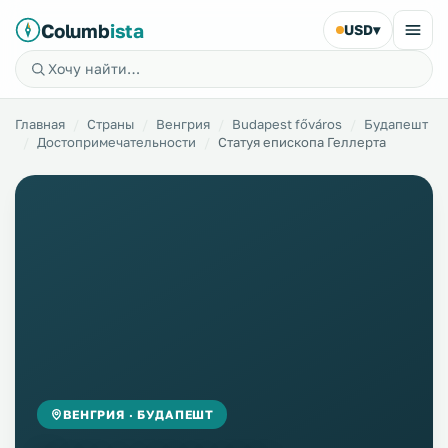
Columb
ista
USD
▾
Главная
Страны
Венгрия
Budapest főváros
Будапешт
Достопримечательности
Статуя епископа Геллерта
ВЕНГРИЯ · БУДАПЕШТ