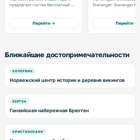
предлагает гостям бесплатный Wi-
Stavanger. Stavanger Maritime
Fi и бесплатный органический
Museum is 400 metres away
кофе. Старый город 18 века Гамле
accommodation is air co
Ставангер находится в 10 минутах
and comes with a cable f
Перейти →
Перейти →
ходьбы от отеля. .
TV. Guests can enjoy Netf
Ближайшие достопримечательности
КОПЕРВИК
Норвежский центр истории и деревня викингов
БЕРГЕН
Ганзейская набережная Брюгген
КРИСТИАНСАНН