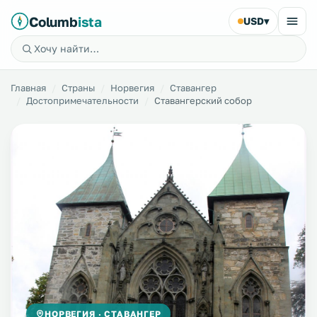
Columb
ista
USD
▾
Главная
Страны
Норвегия
Ставангер
Достопримечательности
Ставангерский собор
НОРВЕГИЯ · СТАВАНГЕР