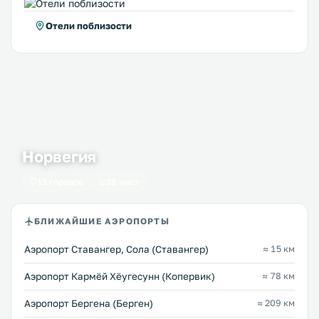
Отели поблизости
Норвегия
15 городов
28 мест
БЛИЖАЙШИЕ АЭРОПОРТЫ
Аэропорт Ставангер, Сола (Ставангер)
≈ 15 км
Аэропорт Кармёй Хёугесунн (Копервик)
≈ 78 км
Аэропорт Бергена (Берген)
≈ 209 км