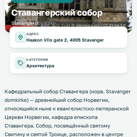
Ставангерский собор
Stavanger domkirke
фото:
Jarle Vines
@ wikimedia.org /
CC BY-SA 3.0
АДРЕС
Haakon VIIs gate 2, 4005 Stavanger
КАТЕГОРИЯ
Архитектура
Кафедральный собор Ставангера (норв. Stavanger
domkirke) — древнейший собор Норвегии,
относящийся ныне к евангелистско-лютеранской
Церкви Норвегии, кафедра епископа
Ставангера. Собор, посвящённый святому
Свитину и святой Троице, расположен в центре