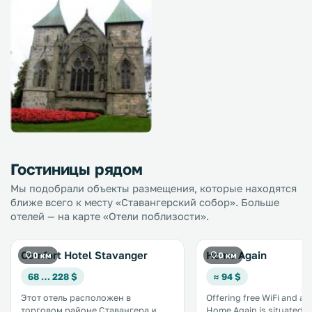
Гостиницы рядом
Мы подобрали объекты размещения, которые находятся
ближе всего к месту «Ставангерский собор». Больше
отелей — на карте «Отели поблизости».
Comfort Hotel Stavanger
Home Again
0 км
0 км
68 … 228 $
≈ 94 $
Этот отель расположен в
Offering free WiFi and a t
торговом районе Ставангера и
Home Again is situated i