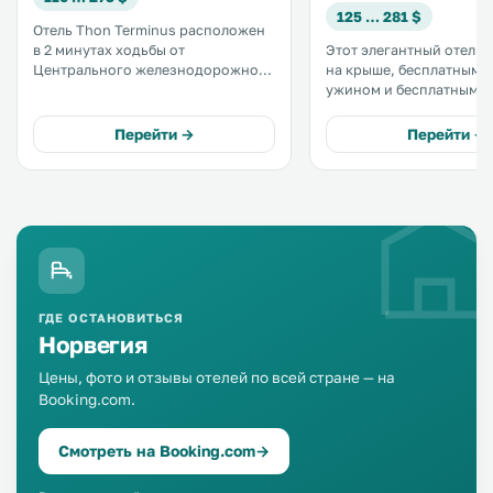
125 … 281 $
Отель Thon Terminus расположен
в 2 минутах ходьбы от
Этот элегантный отель 
Центрального железнодорожного
на крыше, бесплатным 
вокзала Осло. К вашим услугам
ужином и бесплатным д
бесплатный Wi-Fi, номера с
тренажерный зал распо
телевизорами с плоским экраном
450 метрах от централь
Перейти →
Перейти →
и бесплатное пользование
железнодорожного вок
кофемашиной Nespresso на
и его главной улицы Во
стойке регистрации. .
Йоханса. .
ГДЕ ОСТАНОВИТЬСЯ
Норвегия
Цены, фото и отзывы отелей по всей стране — на
Booking.com.
Смотреть на Booking.com
→