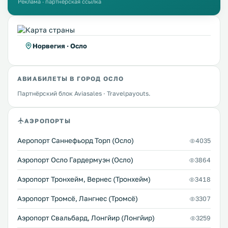
Реклама · партнёрская ссылка
Норвегия · Осло
АВИАБИЛЕТЫ В ГОРОД ОСЛО
Партнёрский блок Aviasales · Travelpayouts.
АЭРОПОРТЫ
Аеропорт Саннефьорд Торп (Осло)
4035
Аэропорт Осло Гардермуэн (Осло)
3864
Аэропорт Тронхейм, Вернес (Тронхейм)
3418
Аэропорт Тромсё, Лангнес (Тромсё)
3307
Аэропорт Свальбард, Лонгйир (Лонгйир)
3259