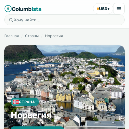
Columb
ista
USD
▾
Главная
Страны
Норвегия
СТРАНА
Норвегия