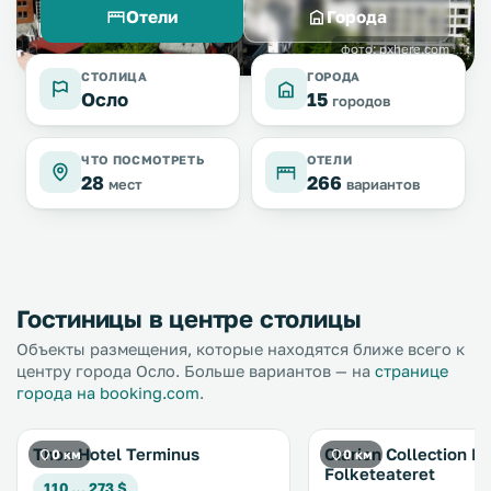
Отели
Города
фото: pxhere.com
СТОЛИЦА
ГОРОДА
Осло
15
городов
ЧТО ПОСМОТРЕТЬ
ОТЕЛИ
28
266
мест
вариантов
Гостиницы в центре столицы
Объекты размещения, которые находятся ближе всего к
центру города Осло. Больше вариантов — на
странице
города на booking.com
.
Thon Hotel Terminus
Clarion Collection H
0 км
0 км
Folketeateret
110 … 273 $