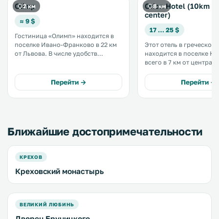
Olimp
Orion Hotel (10km to
2 км
8 км
center)
≈ 9 $
17 … 25 $
Гостиница «Олимп» находится в
поселке Ивано-Франково в 22 км
Этот отель в греческом 
от Львова. В числе удобств
находится в поселке К
бесплатная частная парковка и
всего в 7 км от центра Ль
бар. В каждом номере есть
услугам гостей сад с оз
собственная ванная комната с
блюда интернациональ
Перейти →
Перейти →
тапочками и бесплатными
и крытый бассейн. Стойка
туалетно-косметическими
регистрации отеля рабо
принадлежностями. .
круглосуточно. .
Ближайшие достопримечательности
КРЕХОВ
Креховский монастырь
ВЕЛИКИЙ ЛЮБИНЬ
Дворец Бруницкого