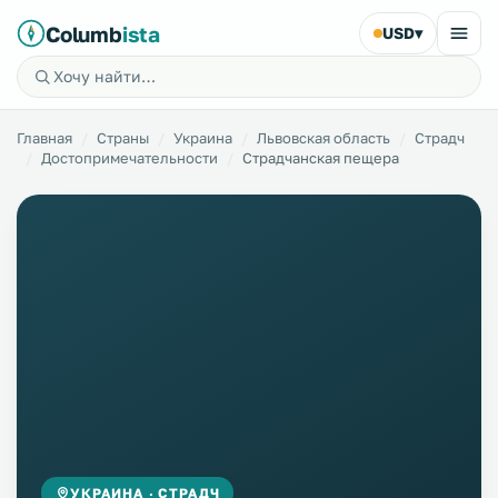
Columb
ista
USD
▾
Главная
Страны
Украина
Львовская область
Страдч
Достопримечательности
Страдчанская пещера
УКРАИНА · СТРАДЧ