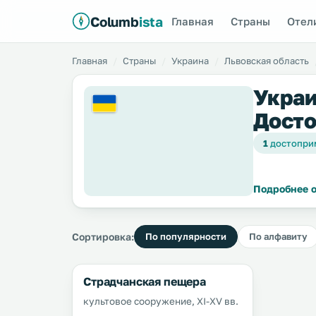
Columb
ista
Главная
Страны
Отел
Главная
Страны
Украина
Львовская область
Украи
Досто
1
достопри
Подробнее о
Сортировка:
По популярности
По алфавиту
Страдчанская пещера
культовое сооружение, XI-XV вв.