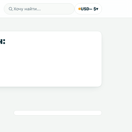
USD
— $
▾
ч: