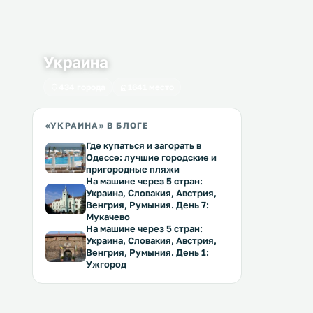
Украина
434 города
1641 место
«УКРАИНА» В БЛОГЕ
Где купаться и загорать в
Одессе: лучшие городские и
пригородные пляжи
На машине через 5 стран:
Украина, Словакия, Австрия,
Венгрия, Румыния. День 7:
Мукачево
На машине через 5 стран:
Украина, Словакия, Австрия,
Венгрия, Румыния. День 1:
Ужгород