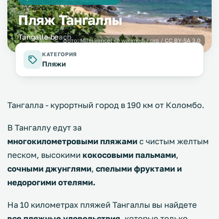
Пляж Тангаллы
Tangalle beach
фото:
Milei.vencel
@ wikimedia.org /
CC BY-SA 3.0
КАТЕГОРИЯ
Пляжи
Тангалла - курортный город в 190 км от Коломбо.
В Тангаллу едут за
многокилометровыми пляжами
с чистым желтым
песком, высокими
кокосовыми пальмами
,
сочными джунглями
,
спелыми фруктами и
недорогими отелями.
На 10 километрах пляжей Тангаллы вы найдете
все пляжные удовольствия
, которые только