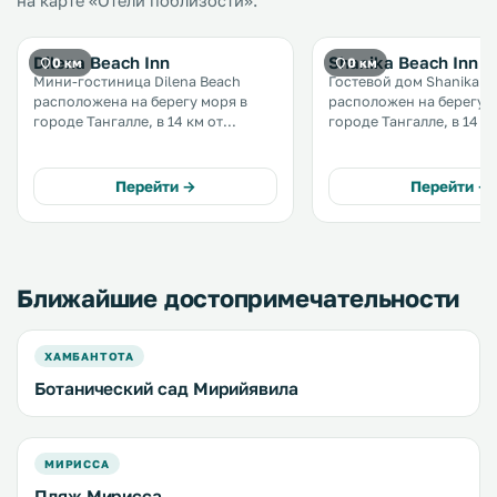
на карте «Отели поблизости».
Dilena Beach Inn
Shanika Beach Inn
0 км
0 км
Мини-гостиница Dilena Beach
Гостевой дом Shanika B
расположена на берегу моря в
расположен на берегу м
городе Тангалле, в 14 км от
городе Тангалле, в 14 к
дымовой дыры Хумманая блоу. К
Хумманая и в 1,5 км от 
услугам гостей сад, бар и общий
Тангалле.
лаундж.
Перейти →
Перейти →
Ближайшие достопримечательности
ХАМБАНТОТА
Ботанический сад Мирийявила
МИРИССА
Пляж Мирисса