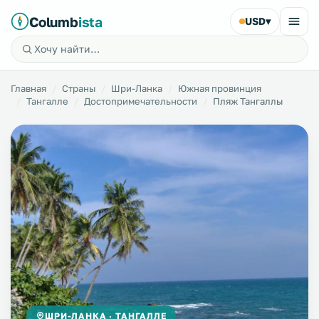
Columb
ista
USD
▾
Главная
Страны
Шри-Ланка
Южная провинция
Тангалле
Достопримечательности
Пляж Тангаллы
ШРИ-ЛАНКА · ТАНГАЛЛЕ