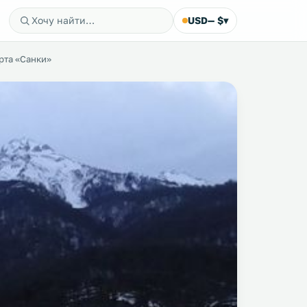
USD
— $
▾
рта «Санки»