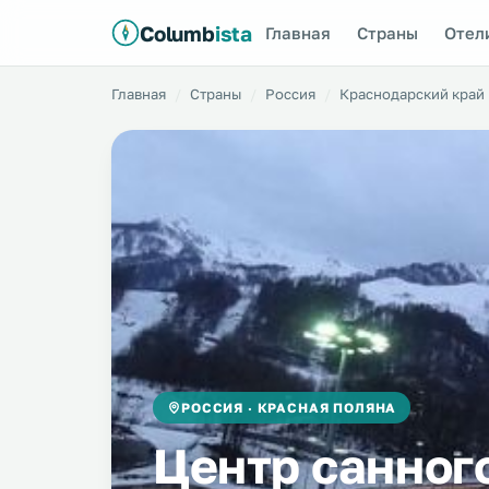
Columb
ista
Главная
Страны
Отел
Главная
Страны
Россия
Краснодарский край
РОССИЯ · КРАСНАЯ ПОЛЯНА
Центр санног