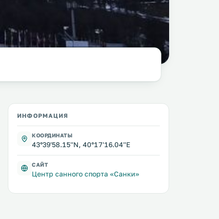
фото:
Ivanaivanova, wikimedia.org
ИНФОРМАЦИЯ
КООРДИНАТЫ
43°39'58.15''N, 40°17'16.04''E
САЙТ
Центр санного спорта «Санки»