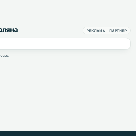
оляна
РЕКЛАМА · ПАРТНЁР
outs.