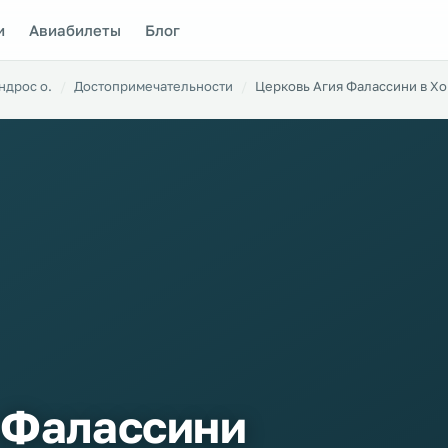
и
Авиабилеты
Блог
ндрос о.
Достопримечательности
Церковь Агия Фалассини в Х
 Фалассини