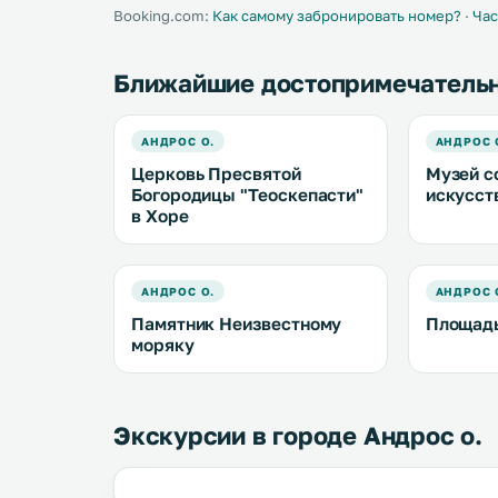
Booking.com:
Как самому забронировать номер?
·
Час
Ближайшие достопримечатель
АНДРОС О.
АНДРОС 
Церковь Пресвятой
Музей с
Богородицы "Теоскепасти"
искусст
в Хоре
АНДРОС О.
АНДРОС 
Памятник Неизвестному
Площадь
моряку
Экскурсии в городе Андрос о.