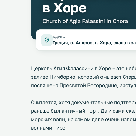
в Хоре
Church of Agia Falassini in Chora
АДРЕС
Греция, о. Андрос, г. Хора, скала в 
Церковь Агия Фалассини в Хоре – это небо
заливе Нимборио, который омывает Стары
посвящена Пресвятой Богородице, заступ
Считается, хотя документальные подтверж
раньше был античный порт. Да и сами ска
морских волн, на самом деле очень нап
волнами пирс.