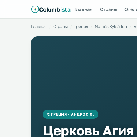
Columb
ista
Главная
Страны
Отел
Главная
Страны
Греция
Nomós Kykládon
А
ГРЕЦИЯ · АНДРОС О.
Церковь Агия