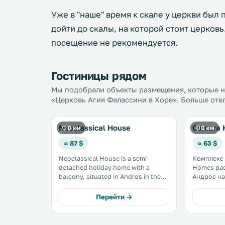
Уже в "наше" время к скале у церкви был
дойти до скалы, на которой стоит церковь
посещение не рекомендуется.
Гостиницы рядом
Мы подобрали объекты размещения, которые на
«Церковь Агия Фалассини в Хоре». Больше отел
Neoclassical House
Camara 
0 км
0 км
≈ 87 $
≈ 63 $
Neoclassical House is a semi-
Комплекс 
detached holiday home with a
Homes ра
balcony, situated in Andros in the
Андрос на
Andros Region. The holiday home is
в 500 м о
400 metres from Archaeological
музея и н
Перейти →
Museum of Andros. The unit is
Музея сов
equipped with a kitchen. A TV is
услугам го
available. .