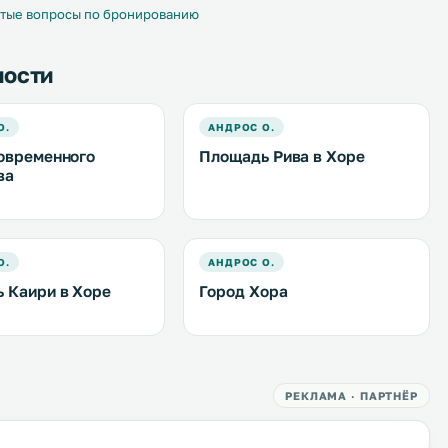
тые вопросы по бронированию
ности
О.
АНДРОС О.
овременного
Площадь Рива в Хоре
ва
О.
АНДРОС О.
 Каири в Хоре
Город Хора
РЕКЛАМА · ПАРТНЁР