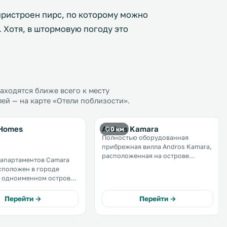
 пристроен пирс, по которому можно
. Хотя, в штормовую погоду это
ходятся ближе всего к месту
ей — на карте «Отели поблизости».
Homes
Andros Kamara
0 км
Полностью оборудованная
прибрежная вилла Andros Kamara,
расположенная на острове
апартаментов Camara
Андрос, элегантно оформлена с
сположен в городе
использованием элементов
 одноименном острове,
неоклассической архитектуры. В
т Археологического
зонах общественного
а таком же расстоянии от
Перейти →
Перейти →
пользования предоставляется
ременного искусства. К
бесплатный Wi-Fi. .
стей бесплатный Wi-Fi. .