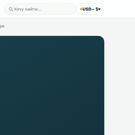
USD
— $
▾
оре