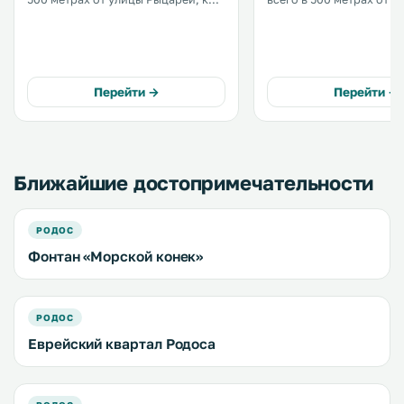
услугам гостей бесплатный Wi-Fi и
Родоса в традиционном
терраса. Кухня оснащена
меблированными балко
духовкой, тостером и
видом на Старый город. До баро
кофемашиной. Предоставляются
и ресторанов — 50 метро
полотенца и постельное белье. .
Перейти →
Перейти →
Ближайшие достопримечательности
РОДОС
Фонтан «Морской конек»
РОДОС
Еврейский квартал Родоса