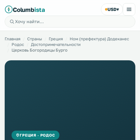
Columb
ista
USD
▾
Главная
Страны
Греция
Ном (префектура) Додеканес
Родос
Достопримечательности
Церковь Богородицы Бурго
ГРЕЦИЯ · РОДОС