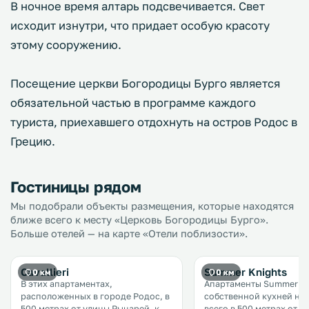
В ночное время алтарь подсвечивается. Свет
исходит изнутри, что придает особую красоту
этому сооружению.
Посещение церкви Богородицы Бурго является
обязательной частью в программе каждого
туриста, приехавшего отдохнуть на остров Родос в
Грецию.
Гостиницы рядом
Мы подобрали объекты размещения, которые находятся
ближе всего к месту «Церковь Богородицы Бурго».
Больше отелей — на карте «Отели поблизости».
Cavallieri
Summer Knights
0 км
0 км
В этих апартаментах,
Апартаменты Summer Kn
расположенных в городе Родос, в
собственной кухней на
500 метрах от улицы Рыцарей, к
всего в 500 метрах от п