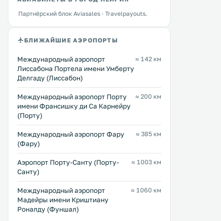
Партнёрский блок Aviasales · Travelpayouts.
БЛИЖАЙШИЕ АЭРОПОРТЫ
Международный аэропорт
≈ 142 км
Лиссабона Портела имени Умберту
Делгаду (Лиссабон)
Международный аэропорт Порту
≈ 200 км
имени Франсишку ди Са Карнейру
(Порту)
Международный аэропорт Фару
≈ 385 км
(Фару)
Аэропорт Порту-Санту (Порту-
≈ 1003 км
Санту)
Международный аэропорт
≈ 1060 км
Мадейры имени Криштиану
Роналду (Фуншал)