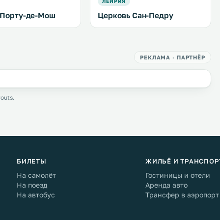
ЛЕЙРИЯ
 Порту-де-Мош
Церковь Сан-Педру
РЕКЛАМА · ПАРТНЁР
outs.
БИЛЕТЫ
ЖИЛЬЁ И ТРАНСПОР
На самолёт
Гостиницы и отели
На поезд
Аренда авто
На автобус
Трансфер в аэропорт