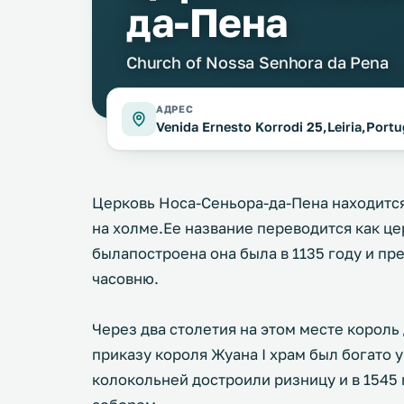
да-Пена
Church of Nossa Senhora da Pena
АДРЕС
Venida Ernesto Korrodi 25,Leiria,Portu
Церковь Носа-Сеньора-да-Пена находится
на холме.Ее название переводится как це
былапостроена она была в 1135 году и п
часовню.
Через два столетия на этом месте король 
приказу короля Жуана I храм был богато 
колокольней достроили ризницу и в 1545