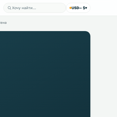
USD
— $
▾
Пена