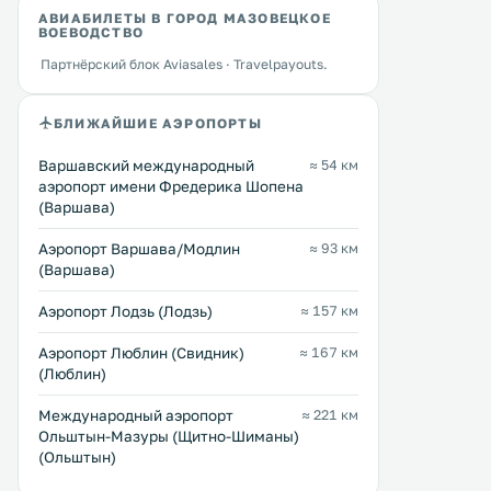
АВИАБИЛЕТЫ В ГОРОД МАЗОВЕЦКОЕ
ВОЕВОДСТВО
Партнёрский блок Aviasales · Travelpayouts.
БЛИЖАЙШИЕ АЭРОПОРТЫ
Zajazd pod Dębem
Ekwos
7 км
7 км
Варшавский международный
≈ 54 км
≈ 24 $
24 … 62 $
аэропорт имени Фредерика Шопена
(Варшава)
Мини-отель Zajazd pod Dębem
Отель Ekwos с большим ц
расположен в гмине Дембе-
отдыха, несколькими
Аэропорт Варшава/Модлин
≈ 93 км
Вельке, Мазовецкое воеводство, в
спортивными площадкам
(Варшава)
32 км от Варшавы. К услугам
фитнес-центром находит
гостей принадлежности для
посреди леса. Гости могут
Перейти →
Перейти →
Аэропорт Лодзь (Лодзь)
≈ 157 км
барбекю, терраса, ресторан,
поиграть в бильярд, тенн
бесплатный Wi-Fi и бесплатная
боулинг на открытом возд
частная парковка. .
Аэропорт Люблин (Свидник)
≈ 167 км
(Люблин)
Международный аэропорт
≈ 221 км
Ольштын-Мазуры (Щитно-Шиманы)
(Ольштын)