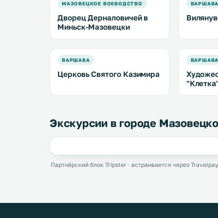
МАЗОВЕЦКОЕ ВОЕВОДСТВО
ВАРШАВ
Дворец Дерналовичей в
Вилянув
Миньск-Мазовецки
ВАРШАВА
ВАРШАВ
Церковь Святого Казимира
Художес
"Клетка
Экскурсии в городе Мазовецк
Партнёрский блок Tripster · встраивается через Travelpay