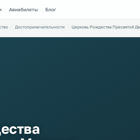
и
Авиабилеты
Блог
ство
Достопримечательности
Церковь Рождества Пресвятой Д
ества