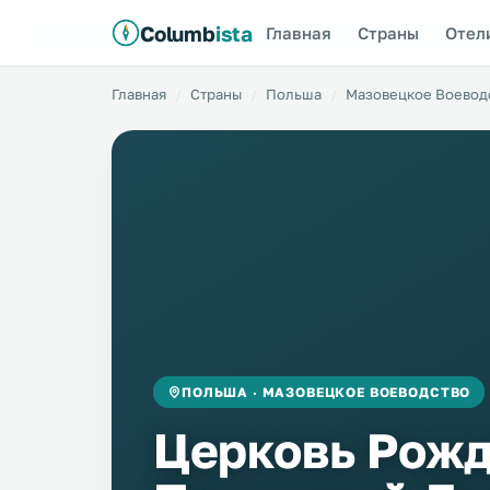
Columb
ista
Главная
Страны
Отел
Главная
Страны
Польша
Мазовецкое Воевод
ПОЛЬША · МАЗОВЕЦКОЕ ВОЕВОДСТВО
Церковь Рожд