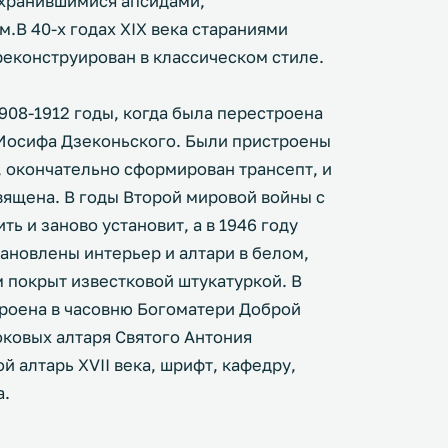
охранившимися апсидами,
.В 40-х годах XIX века стараниями
реконструирован в классическом стиле.
908-1912 годы, когда была перестроена
а Иосифа Дзеконьского. Были пристроены
, окончательно сформирован трансепт, и
вящена. В годы Второй мировой войны с
ть и заново установит, а в 1946 году
тановлены интерьер и алтари в белом,
м покрыт известковой штукатуркой. В
троена в часовню Богоматери Доброй
оковых алтаря Святого Антония
й алтарь XVII века, шрифт, кафедру,
а.