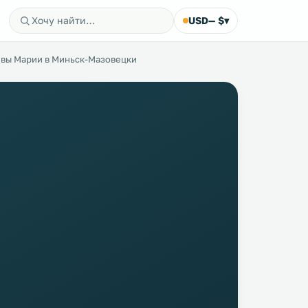
USD
— $
▾
евы Марии в Миньск-Мазовецки