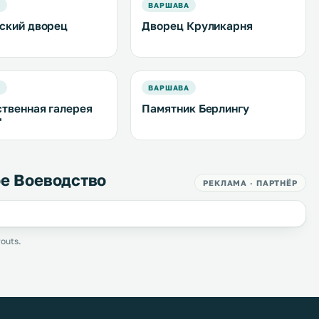
А
ВАРШАВА
ский дворец
Дворец Круликарня
А
ВАРШАВА
твенная галерея
Памятник Берлингу
"
ое Воеводство
РЕКЛАМА · ПАРТНЁР
outs.