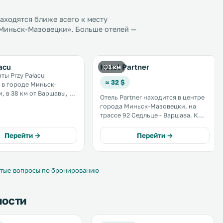
ходятся ближе всего к месту
Миньск-Мазовецки». Больше отелей —
acu
Hotel Partner
1 км
ты Przy Pałacu
≈ 32 $
 в городе Миньск-
, в 38 км от Варшавы, в
Отель Partner находится в центре
орода Пясечно и в 48 км
города Миньск-Мазовецки, на
е. Допускается
трассе 92 Седльце - Варшава. К
ие с домашними
услугам гостей круглосуточная
гостей
стойка регистрации и бесплатный
Перейти →
Перейти →
 Wi-Fi во всех зонах. .
WiFi. .
тые вопросы по бронированию
ности