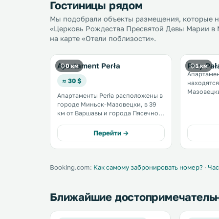
Гостиницы рядом
Мы подобрали объекты размещения, которые на
«Церковь Рождества Пресвятой Девы Марии в 
на карте «Отели поблизости».
Apartament Perła
Przy Pał
0 км
1 км
Апартамен
≈ 30 $
находятся
Мазовецки
Апартаменты Perła расположены в
39 км от г
городе Миньск-Мазовецки, в 39
от деревни Зегж
км от Варшавы и города Пясечно.
размещен
В апартаментах допускается
животными. К услугам 
размещение с домашними
Перейти →
бесплатный
животными. В 48 км находится
деревня Зегже. .
Booking.com:
Как самому забронировать номер?
·
Час
Ближайшие достопримечатель