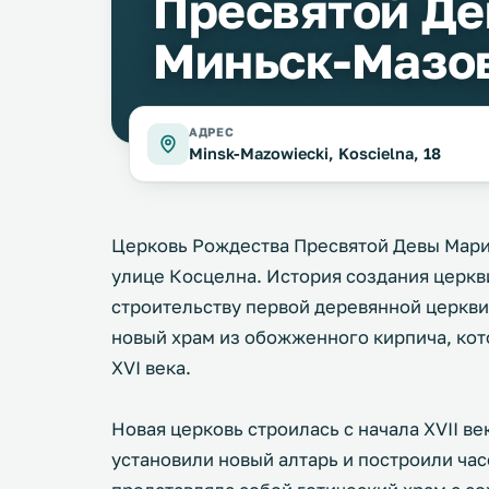
Пресвятой Де
Миньск-Мазо
АДРЕС
Minsk-Mazowiecki, Koscielna, 18
Церковь Рождества Пресвятой Девы Мари
улице Косцелна. История создания церкви
строительству первой деревянной церкви.
новый храм из обожженного кирпича, кот
XVI века.
Новая церковь строилась с начала XVII века
установили новый алтарь и построили час