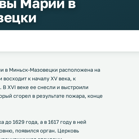
вы Марии в
вецки
и в Миньск-Мазовецки расположена на
 восходит к началу XV века, к
 В XVI веке ее снесли и выстроили
орый сгорел в результате пожара, конце
 до 1629 года, а в 1617 году в ней
овню, появился орган. Церковь