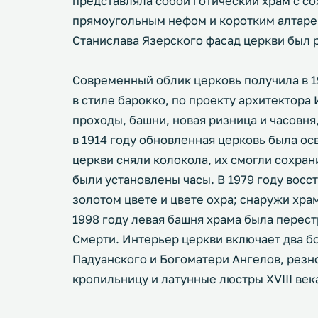
представляла собой готический храм с с
прямоугольным нефом и коротким алтарем
Станислава Язерского фасад церкви был 
Современный облик церковь получила в 1
в стиле барокко, по проекту архитектор
проходы, башни, новая ризница и часовня
в 1914 году обновленная церковь была ос
церкви сняли колокола, их смогли сохрани
были установлены часы. В 1979 году восс
золотом цвете и цвете охра; снаружи хра
1998 году левая башня храма была перес
Смерти. Интерьер церкви включает два б
Падуанского и Богоматери Ангелов, резно
кропильницу и латунные люстры XVIII век