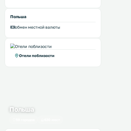
Польша
обмен местной валюты
Отели поблизости
Польша
59 городов
630 мест