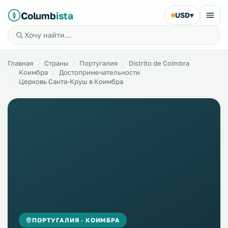
Columb
ista
USD
▾
Главная
Страны
Португалия
Distrito de Coimbra
Коимбра
Достопримечательности
Церковь Санта-Круш в Коимбра
ПОРТУГАЛИЯ · КОИМБРА