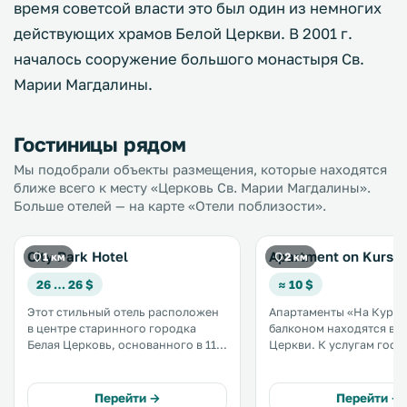
время советсой власти это был один из немногих
действующих храмов Белой Церкви. В 2001 г.
началось сооружение большого монастыря Св.
Марии Магдалины.
Гостиницы рядом
Мы подобрали объекты размещения, которые находятся
ближе всего к месту «Церковь Св. Марии Магдалины».
Больше отелей — на карте «Отели поблизости».
City Park Hotel
Apartment on Kurso
1 км
2 км
26 … 26 $
≈ 10 $
Этот стильный отель расположен
Апартаменты «На Курсов
в центре старинного городка
балконом находятся в 
Белая Церковь, основанного в 11
Церкви. К услугам гостей
веке. К услугам гостей отеля City
бесплатный Wi-Fi, дост
Park номера с бесплатным Wi-Fi,
повсеместно. Кухня оборудована
кондиционером и телевизором с
духовкой и микроволн
Перейти →
Перейти →