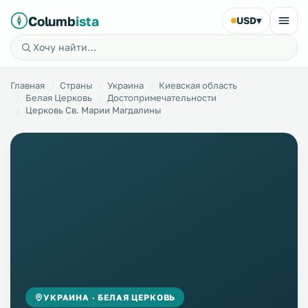
Columb
ista
USD
▾
Главная
Страны
Украина
Киевская область
Белая Церковь
Достопримечательности
Церковь Св. Марии Магдалины
УКРАИНА · БЕЛАЯ ЦЕРКОВЬ