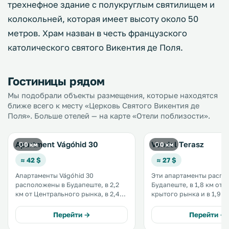
трехнефное здание с полукруглым святилищем и
колокольней, которая имеет высоту около 50
метров. Храм назван в честь французского
католического святого Викентия де Поля.
Гостиницы рядом
Мы подобрали объекты размещения, которые находятся
ближе всего к месту «Церковь Святого Викентия де
Поля». Больше отелей — на карте «Отели поблизости».
Apartment Vágóhid 30
Vendel Terasz
0 км
0 км
≈ 42 $
≈ 27 $
Апартаменты Vágóhid 30
Эти апартаменты распо
расположены в Будапеште, в 2,2
Будапеште, в 1,8 км от 
км от Центрального рынка, в 2,4
крытого рынка и в 1,9 к
км от Венгерского национального
Венгерского национал
музея и в 2,4 км от купален
музея. К услугам гостей
Перейти →
Перейти →
Геллерт. Повсеместно действует
бесплатный Wi-Fi, терра