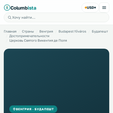
Columb
ista
USD
▾
Главная
Страны
Венгрия
Budapest főváros
Будапешт
Достопримечательности
Церковь Святого Викентия де Поля
ВЕНГРИЯ · БУДАПЕШТ