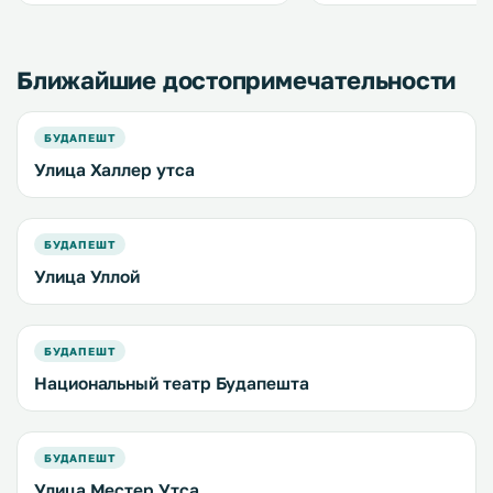
бесплатный Wi-Fi. Кухня оснащена
частная парковка. .
духовкой и микроволновой
печью. .
Ближайшие достопримечательности
БУДАПЕШТ
Улица Халлер утса
БУДАПЕШТ
Улица Уллой
БУДАПЕШТ
Национальный театр Будапешта
БУДАПЕШТ
Улица Местер Утса