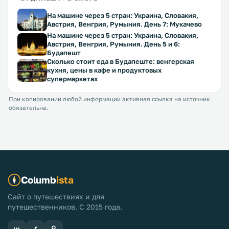
На машине через 5 стран: Украина, Словакия,
Австрия, Венгрия, Румыния. День 7: Мукачево
На машине через 5 стран: Украина, Словакия,
Австрия, Венгрия, Румыния. День 5 и 6:
Будапешт
Сколько стоит еда в Будапеште: венгерская
кухня, цены в кафе и продуктовых
супермаркетах
При копировании любой информации активная ссылка на источник
обязательна.
Columb
ista
Сайт о путешествиях и для
путешественников. С 2015 года.