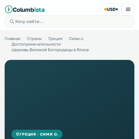
Columb
ista
USD
▾
Главная
Страны
Греция
Сими о.
Достопримечательности
Церковь Великой Богородицы в Ялосе
ГРЕЦИЯ · СИМИ О.