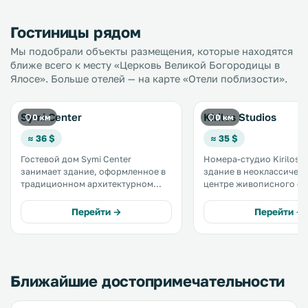
Гостиницы рядом
Мы подобрали объекты размещения, которые находятся
ближе всего к месту «Церковь Великой Богородицы в
Ялосе». Больше отелей — на карте «Отели поблизости».
Symi Center
Kirilos Studios
0 км
0 км
≈ 36 $
≈ 35 $
Гостевой дом Symi Center
Номера-студио Kirilos 
занимает здание, оформленное в
здание в неоклассическ
традиционном архитектурном
центре живописного ос
стиле, всего в 50 м от порта
Сими, расположенное в
острова Сими. Гостям
от порта и в 500 метрах
Перейти →
Перейти →
предлагается размещение в
Нос. .
номерах с кондиционером,
бесплатным Wi-Fi и отличным
видом на город. .
Ближайшие достопримечательности