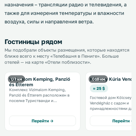
назначения – трансляции радио и телевидения, а
также для измерения температуры и влажности
воздуха, силы и направления ветра.
Гостиницы рядом
Мы подобрали объекты размещения, которые находятся
ближе всего к месту «Телебашня в Пениге». Больше
отелей — на карте «Отели поблизости».
Vizimalom Kemping, Panzió
Kölcsey Kúria Vend
7 км
10 км
és Étterem
≈ 25 $
Комплекс Vizimalom Kemping,
Panzió és Étterem расположен в
Гостевой дом Kölcsey K
поселке Туристванди и
Vendégház с садом и
располагает собственным пляжем
принадлежностями для
на берегу реки Ерег-Тур.
расположен в городе С
Комплекс включает также
в 1 часе езды от города
Перейти →
Перейти →
ресторан и принадлежности для
Ньиредьхаза. К услугам гостей
барбекю. .
бесплатная частная парк
каждом номере устано