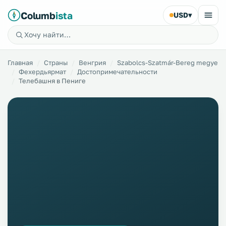
Columb
ista
USD
▾
Главная
Страны
Венгрия
Szabolcs-Szatmár-Bereg megye
Фехердьярмат
Достопримечательности
Телебашня в Пениге