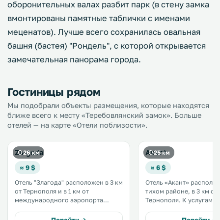
оборонительных валах разбит парк (в стену замка
вмонтированы памятные таблички с именами
меценатов). Лучше всего сохранилась овальная
башня (бастея) "Рондель", с которой открывается
замечательная панорама города.
Гостиницы рядом
Мы подобрали объекты размещения, которые находятся
ближе всего к месту «Теребовлянский замок». Больше
отелей — на карте «Отели поблизости».
Zlagoda
Akant
26 км
25 км
≈ 9 $
≈ 6 $
Отель "Злагода" расположен в 3 км
Отель «Акант» располо
от Тернополя и в 1 км от
тихом районе, в 3 км от
международного аэропорта
Тернополя. К услугам гостей
Тернополя. К услугам гостей
сауна, бильярд, кафе, 
сауна, бассейн и детская игровая
Wi-Fi и бесплатная парко