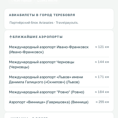
434 города
1641 место
АВИАБИЛЕТЫ В ГОРОД ТЕРЕБОВЛЯ
Партнёрский блок Aviasales · Travelpayouts.
БЛИЖАЙШИЕ АЭРОПОРТЫ
Международный аэропорт Ивано-Франковск
≈ 121 км
(Ивано-Франковск)
Международный аэропорт Черновцы
≈ 144 км
(Черновцы)
Междунарoдный аэропорт «Львов» имени
≈ 171 км
Даниила Галицкого («Скнилов») (Львов)
Междунарoдный аэропорт "Ровно" (Ровно)
≈ 184 км
Аэропорт «Винница» (Гавришовка) (Винница)
≈ 255 км