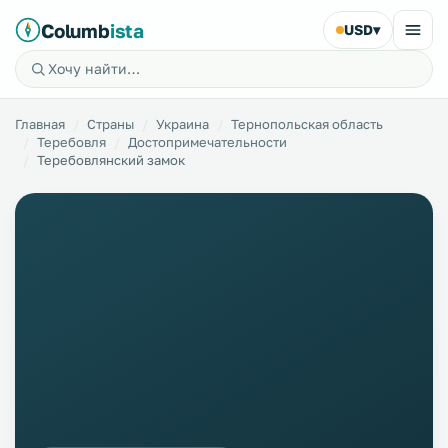
Columb
ista
USD
▾
Главная
Страны
Украина
Тернопольская область
Теребовля
Достопримечательности
Теребовлянский замок