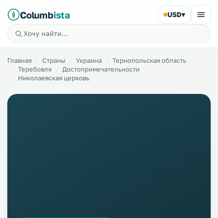
Columb
ista
USD
▾
Главная
Страны
Украина
Тернопольская область
Теребовля
Достопримечательности
Николаевская церковь