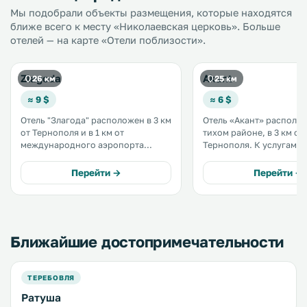
Мы подобрали объекты размещения, которые находятся
ближе всего к месту «Николаевская церковь». Больше
отелей — на карте «Отели поблизости».
Zlagoda
Akant
26 км
25 км
≈ 9 $
≈ 6 $
Отель "Злагода" расположен в 3 км
Отель «Акант» располо
от Тернополя и в 1 км от
тихом районе, в 3 км от
международного аэропорта
Тернополя. К услугам гостей
Тернополя. К услугам гостей
сауна, бильярд, кафе, 
сауна, бассейн и детская игровая
Wi-Fi и бесплатная парко
Перейти →
Перейти →
площадка. На всей территории
предоставляется бесплатный Wi-
Fi. .
Ближайшие достопримечательности
ТЕРЕБОВЛЯ
Ратуша