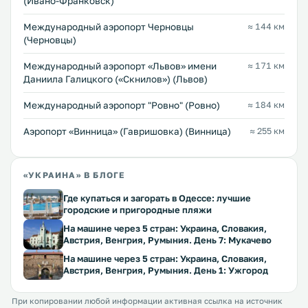
(Ивано-Франковск)
Международный аэропорт Черновцы
≈ 144 км
(Черновцы)
Междунарoдный аэропорт «Львов» имени
≈ 171 км
Даниила Галицкого («Скнилов») (Львов)
Междунарoдный аэропорт "Ровно" (Ровно)
≈ 184 км
Аэропорт «Винница» (Гавришовка) (Винница)
≈ 255 км
«УКРАИНА» В БЛОГЕ
Где купаться и загорать в Одессе: лучшие
городские и пригородные пляжи
На машине через 5 стран: Украина, Словакия,
Австрия, Венгрия, Румыния. День 7: Мукачево
На машине через 5 стран: Украина, Словакия,
Австрия, Венгрия, Румыния. День 1: Ужгород
При копировании любой информации активная ссылка на источник