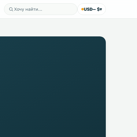
USD
— $
▾