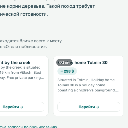
ие корни деревьев. Такой поход требует
ической готовности.
ходятся ближе всего к месту
е «Отели поблизости».
t by the creek
Holiday home Tolmin 30
2 км
by the creek is situated
≈ 258 $
9 km from Villach. Bled
te parking
Situated in Tolmin, Holiday home
 All units feature
Tolmin 30 is a holiday home
its have a
boasting a children's playground.
d/or balcony with
The property is 49 km from Villach
r garden views. .
and free private parking is available.
Free WiFi is featured throughout the
Перейти →
Перейти →
property. .
тые вопросы по бронированию