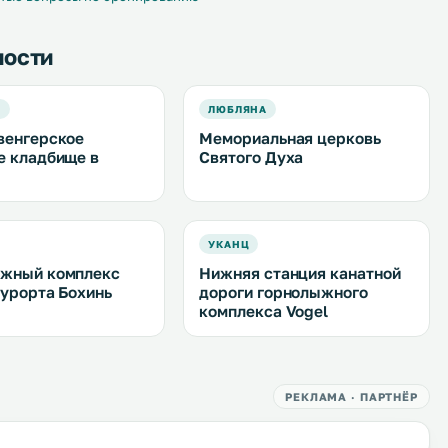
ности
Д
ЛЮБЛЯНА
венгерское
Мемориальная церковь
е кладбище в
Святого Духа
УКАНЦ
жный комплекс
Нижняя станция канатной
курорта Бохинь
дороги горнолыжного
комплекса Vogel
РЕКЛАМА · ПАРТНЁР