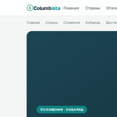
Columb
ista
Главная
Страны
Отел
Главная
Страны
Словения
Кобарид
Досто
СЛОВЕНИЯ · КОБАРИД