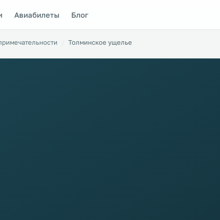
и
Авиабилеты
Блог
примечательности
Толминское ущелье