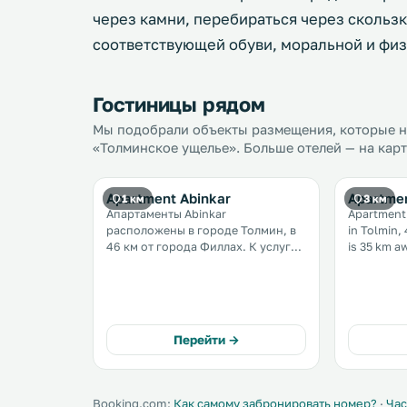
через камни, перебираться через скользк
соответствующей обуви, моральной и физ
Гостиницы рядом
Мы подобрали объекты размещения, которые на
«Толминское ущелье». Больше отелей — на карт
Apartment Abinkar
Apartmen
1 км
3 км
Апартаменты Abinkar
Apartment 
расположены в городе Толмин, в
in Tolmin, 4
46 км от города Филлах. К услугам
is 35 km away. Free priva
гостей бесплатный Wi-Fi,
is available on site.
площадка для барбекю и
a seating area. Some un
бесплатная частная парковка на
terrace an
территории. .
mountain o
Перейти →
Booking.com:
Как самому забронировать номер?
·
Час