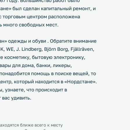
67 году. Большинство работ было
тане» был сделан капитальный ремонт, и
 с торговым центром расположена
ть много свободных мест.
ан» одежды и обуви . Обратите внимание
, WE, J. Lindberg, Björn Borg, Fjällräven,
те косметику, бытовую электронику,
вары для дома, банки, ликеры,
 понадобится помощь в поиске вещей, то
ентр, который находится в «Нордстане».
, узнаете, что происходит в
 вас удивить.
ходятся ближе всего к месту