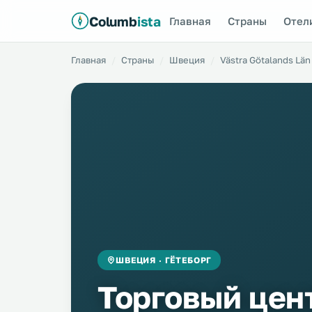
Columb
ista
Главная
Страны
Отел
Главная
Страны
Швеция
Västra Götalands Län
ШВЕЦИЯ · ГЁТЕБОРГ
Торговый цен