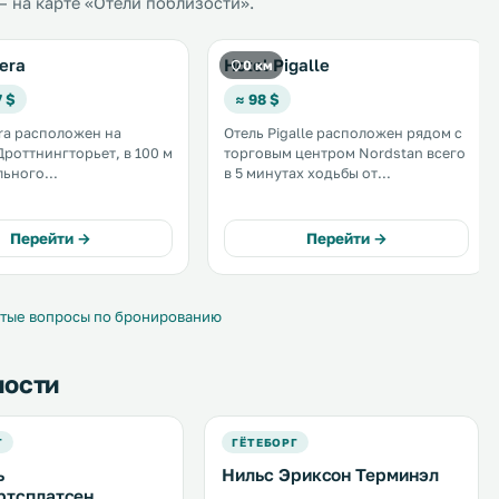
 на карте «Отели поблизости».
era
Hotel Pigalle
0 км
7 $
≈ 98 $
ra расположен на
Отель Pigalle расположен рядом с
роттнингторьет, в 100 м
торговым центром Nordstan всего
льного
в 5 минутах ходьбы от
орожного вокзала
Центрального железнодорожного
услугам гостей
вокзала Гетеборга. .
й тренажерный зал,
Перейти →
Перейти →
бесплатным Wi-Fi и
 традиционной
ской кухни. .
тые вопросы по бронированию
ности
Г
ГЁТЕБОРГ
ь
Нильс Эриксон Терминэл
ртсплатсен