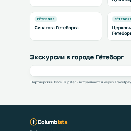
ГЁТЕБОРГ
ГЁТЕБОР
Синагога Гетеборга
Церковь
Гетебор
Экскурсии в городе Гётеборг
Партнёрский блок Tripster · встраивается через Travelpay
Columb
ista