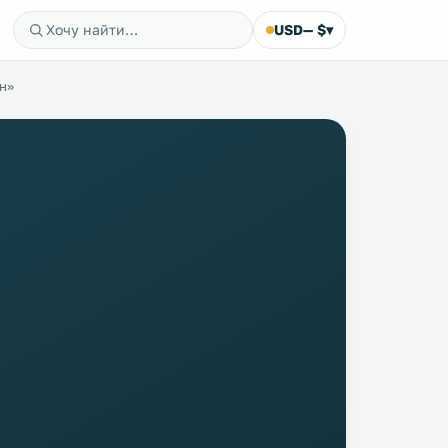
USD
— $
▾
н»