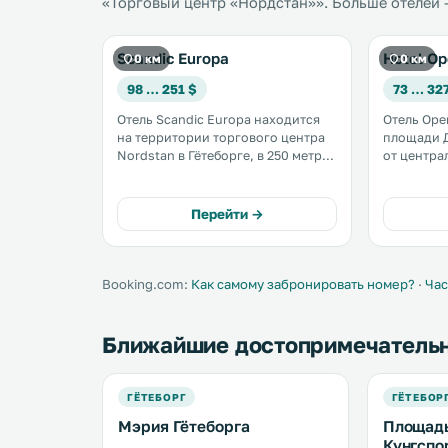
«Торговый центр «Нордстан»». Больше отелей —
Scandic Europa
Hotel Op
0 км
0 км
98 … 251 $
73 … 32
Отель Scandic Europa находится
Отель Ope
на территории торгового центра
площади Д
Nordstan в Гётеборге, в 250 метрах
от центра
от центрального
железнод
железнодорожного вокзала. К
города Гётеборг. К 
услугам гостей номера с
бесплатны
Перейти →
кондиционером, бесплатным Wi-Fi
номера с 
и телевизором. .
ресторан
скандинав
Booking.com:
Как самому забронировать номер?
·
Час
Ближайшие достопримечатель
ГЁТЕБОРГ
ГЁТЕБОР
Мэрия Гётеборга
Площад
Кунгспо