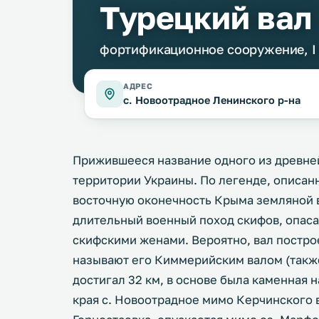
Турецкий вал
фортификационное сооружение, I т
АДРЕС
с. Новоотрадное Ленинского р-на
Прижившееся название одного из древн
территории Украины. По легенде, описа
восточную оконечность Крыма земляной 
длительный военный поход скифов, опаса
скифскими женами. Вероятно, вал постр
называют его Киммерийским валом (также
достигал 32 км, в основе была каменная 
края с. Новоотрадное мимо Керчинского вд