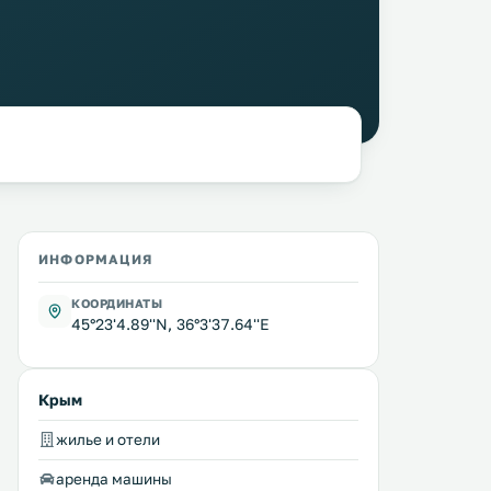
ИНФОРМАЦИЯ
КООРДИНАТЫ
45°23'4.89''N, 36°3'37.64''E
Крым
жилье и отели
аренда машины