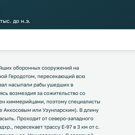
ыс. до н.э.
ейших оборонных сооружений на
нной Геродотом, пересекающий всю
вал насыпали рабы ушедших в
ясь возмездия за сожительство со
оен киммерийцами, поэтому специалисты
 Аккосовым или Узунларским). В длину
насыпь. Проходит от северо-западного
хр., пересекает трассу Е-97 в 3 км от с.