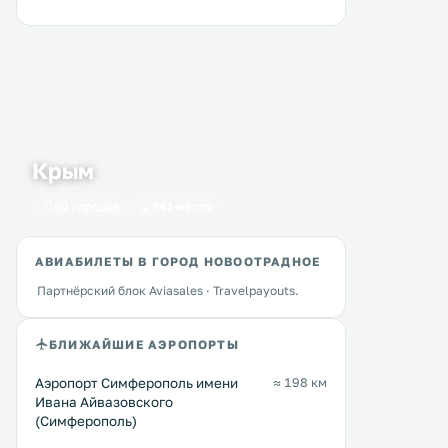
Крым
60 городов
341 место
АВИАБИЛЕТЫ В ГОРОД НОВООТРАДНОЕ
Партнёрский блок Aviasales · Travelpayouts.
БЛИЖАЙШИЕ АЭРОПОРТЫ
Аэропорт Симферополь имени
≈ 198 км
Ивана Айвазовского
(Симферополь)