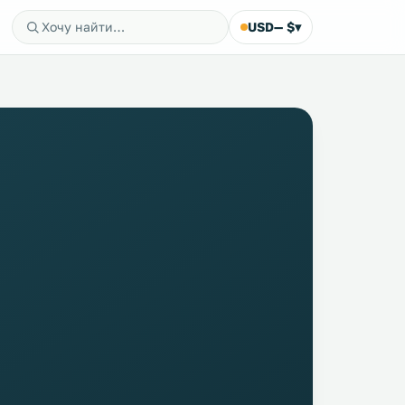
USD
— $
▾