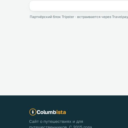
Партнёрский блок Tripster · встраивается через Travelpay
Columb
ista
Сайт о путешествиях и для
путешественников. С 2015 года.