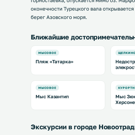
Горностаевка, опускается мимо оз. Марфо
оконечности Турецкого вала открывается
берег Азовского моря.
Ближайшие достопримечатель
МЫСОВОЕ
ЩЕЛКИН
Пляж «Татарка»
Недостр
элекрос
МЫСОВОЕ
КУРОРТН
Мыс Казантип
Мыс Зюк
Херсоне
Экскурсии в городе Новоотрад