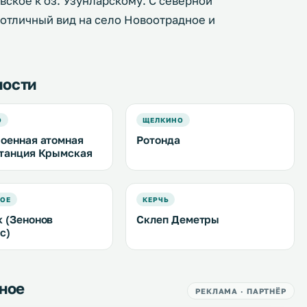
вское к оз. Узунларскому. С северной
 отличный вид на село Новоотрадное и
ности
О
ЩЕЛКИНО
оенная атомная
Ротонда
танция Крымская
ОЕ
КЕРЧЬ
 (Зенонов
Склеп Деметры
с)
ное
РЕКЛАМА · ПАРТНЁР