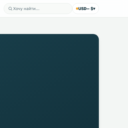
USD
— $
▾