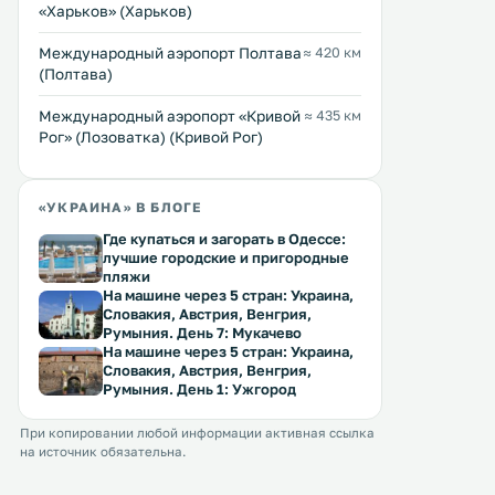
центром с крытым бассейном. Для
«Харьков» (Харьков)
гостей обустроена бесплатная
частная парковка. .
Международный аэропорт Полтава
≈ 420 км
(Полтава)
Международный аэропорт «Кривой
≈ 435 км
Рог» (Лозоватка) (Кривой Рог)
«УКРАИНА» В БЛОГЕ
Где купаться и загорать в Одессе:
лучшие городские и пригородные
пляжи
На машине через 5 стран: Украина,
Словакия, Австрия, Венгрия,
Румыния. День 7: Мукачево
На машине через 5 стран: Украина,
Словакия, Австрия, Венгрия,
Румыния. День 1: Ужгород
При копировании любой информации активная ссылка
на источник обязательна.