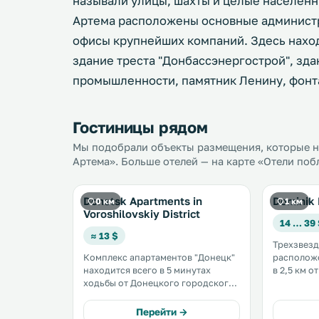
называли улицы, шахты и целые населенн
Артема расположены основные администр
офисы крупнейших компаний. Здесь нахо
здание треста "Донбассэнергострой", зд
промышленности, памятник Ленину, фонт
Гостиницы рядом
Мы подобрали объекты размещения, которые на
Артема». Больше отелей — на карте «Отели поб
Donetsk Apartments in
Dominik 
0 км
1 км
Voroshilovskiy District
14 … 39
≈ 13 $
Трехзвез
Комплекс апартаментов "Донецк"
расположе
находится всего в 5 минутах
в 2,5 км о
ходьбы от Донецкого городского
услугам г
торгового центра в Киевском
спа-салон
районе. К услугам гостей
кабинето
Перейти →