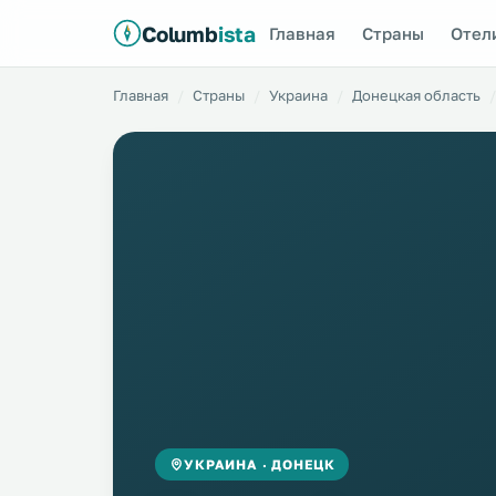
Columb
ista
Главная
Страны
Отел
Главная
Страны
Украина
Донецкая область
УКРАИНА · ДОНЕЦК