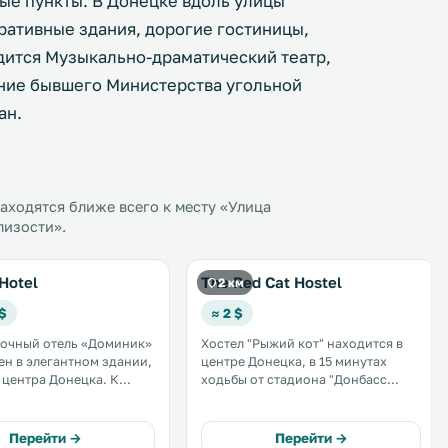
ые пункты. В Донецке вдоль улицы
ативные здания, дорогие гостиницы,
дится Музыкально-драматический театр,
ание бывшего Министерства угольной
ан.
ходятся ближе всего к месту «Улица
лизости».
Hotel
The Red Cat Hostel
2 км
 $
≈ 2 $
дочный отель «Доминик»
Хостел "Рыжий кот" находится в
н в элегантном здании,
центре Донецка, в 15 минутах
т центра Донецка. К
ходьбы от стадиона "Донбасс
остей бесплатный Wi-Fi и
Арена". К вашим услугам
 с сауной, массажным
бесплатный Wi-Fi и
м и большим крытым
круглосуточная стойка
Перейти →
Перейти →