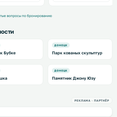
. .
регистрации. .
тые вопросы по бронированию
ности
ДОНЕЦК
к Бубке
Парк кованых скульптур
ДОНЕЦК
шка
Памятник Джону Юзу
РЕКЛАМА · ПАРТНЁР