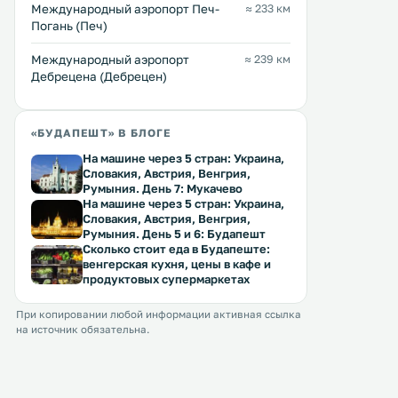
от Венгерского национального
Международный аэропорт Печ-
≈ 233 км
духовкой. .
музея и в 800 метрах от
Погань (Печ)
термальной купальни Геллерт. На
Перейти →
Перейти →
всей территории работает
Международный аэропорт
≈ 239 км
бесплатный Wi-Fi. .
Дебрецена (Дебрецен)
«БУДАПЕШТ» В БЛОГЕ
На машине через 5 стран: Украина,
Словакия, Австрия, Венгрия,
Румыния. День 7: Мукачево
На машине через 5 стран: Украина,
Словакия, Австрия, Венгрия,
Румыния. День 5 и 6: Будапешт
Сколько стоит еда в Будапеште:
венгерская кухня, цены в кафе и
продуктовых супермаркетах
При копировании любой информации активная ссылка
на источник обязательна.