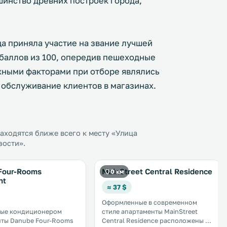
шинство древних построек города,
ца приняла участие на звание лучшей
баллов из 100, опередив пешеходные
жными факторами при отборе являлись
 обслуживание клиентов в магазинах.
ходятся ближе всего к месту «Улица
зости».
Four-Rooms
MainStreet Central Residence
0 км
nt
≈ 37 $
Оформленные в современном
ые кондиционером
стиле апартаменты MainStreet
нты Danube Four-Rooms
Central Residence расположены в