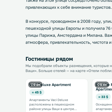
Также на этой улице сосредоточено боль
привлекающих к себе внимание туристов.
В конкурсе, проводимом в 2008 году, ули
пешеходной улицы Европы и получила 76 
улицы Парижа, Амстердама и Милана. Ва
атмосфера, привлекательность, чистота и
Гостиницы рядом
Мы подобрали объекты размещения, которые на
Ваци». Больше отелей — на карте «Отели побли
Vaci Deluxe Apartment
Danube 
0 км
0 км
Apartme
≈ 45 $
≈ 33 $
Апартаменты Vaci Deluxe
расположены в пешеходном
Оснащенн
районе улицы Ваци в центре
апартаме