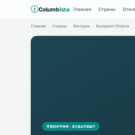
Columb
ista
Главная
Страны
Отел
Главная
Страны
Венгрия
Budapest főváros
ВЕНГРИЯ · БУДАПЕШТ