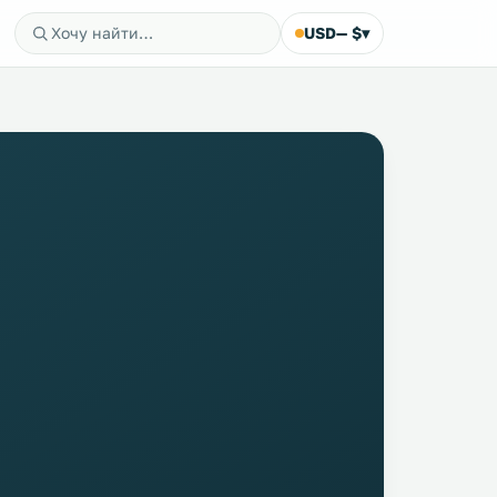
USD
— $
▾