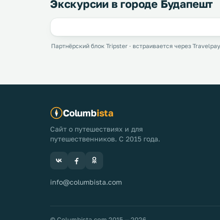
Экскурсии в городе Будапешт
Партнёрский блок Tripster · встраивается через Travelpay
Columb
ista
Сайт о путешествиях и для
путешественников. С 2015 года.
info@columbista.com
© Columbista.com 2015 — 2026