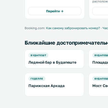
Будапешта. Они находятся в 300
расположе
метрах от Центрального крытого
метрах от
рынка. К услугам гостей
рынка. Венгерский Национальный
Перейти →
бесплатный Wi-Fi. .
музей нахо
всей тер
пользовать
Booking.com:
Как самому забронировать номер?
·
Час
Ближайшие достопримечатель
БУДАПЕШТ
БУДАПЕ
Ледяной бар в Будапеште
Площад
ГЕДЕЛЛЕ
БУДАПЕ
Парижская Аркада
Мост С