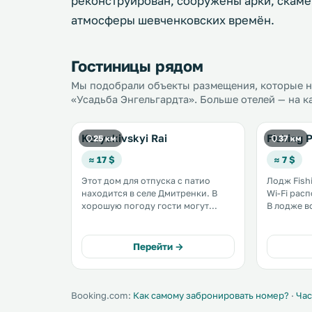
реконструирован, сооружены арки, скаме
атмосферы шевченковских времён.
Гостиницы рядом
Мы подобрали объекты размещения, которые на
«Усадьба Энгельгардта». Больше отелей — на к
Koryakivskyi Rai
Fishing 
25 км
37 км
≈ 17 $
≈ 7 $
Этот дом для отпуска с патио
Лодж Fish
находится в селе Дмитренки. В
Wi-Fi рас
хорошую погоду гости могут
В лодже 
приготовить барбекю и отдохнуть
домашними
в саду. На территории
распоряже
предоставляется бесплатная
с плитой. В числе прочих удобств
Перейти →
частная парковка. .
лоджа Fish
загара. .
Booking.com:
Как самому забронировать номер?
·
Час