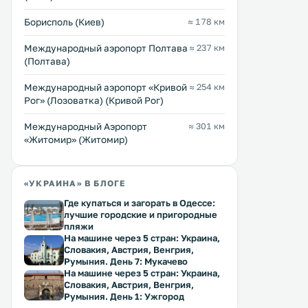
Борисполь (Киев)
≈ 178 км
Международный аэропорт Полтава
≈ 237 км
(Полтава)
Международный аэропорт «Кривой
≈ 254 км
Рог» (Лозоватка) (Кривой Рог)
Международный Аэропорт
≈ 301 км
«Житомир» (Житомир)
«УКРАИНА» В БЛОГЕ
Где купаться и загорать в Одессе:
лучшие городские и пригородные
пляжи
На машине через 5 стран: Украина,
Словакия, Австрия, Венгрия,
Румыния. День 7: Мукачево
На машине через 5 стран: Украина,
Словакия, Австрия, Венгрия,
Румыния. День 1: Ужгород