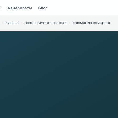
и
Авиабилеты
Блог
Будище
Достопримечательности
Усадьба Энгельгардта