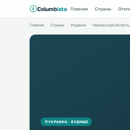
Columb
ista
Главная
Страны
Отел
Главная
Страны
Украина
Черкасская область
УКРАИНА · БУДИЩЕ