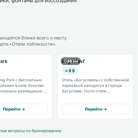
йки, фонтаны для воссоздания
ходятся ближе всего к месту
арте «Отели поблизости».
Park
Boguslavl'
40 км
≈ 6 $
ing Park с бесплатным
Отель «Богуславль» с собственной
положен в селе Хохитве.
парковкой находится в городе
возможно размещение с
Богуславе. Гости отеля
 животными. В
«Богуславль» могут пользоваться
нии гостей мини-кухня
бесплатным Wi-Fi. В числе прочих
удобств телевизор с плоским
Перейти →
Перейти →
ing Park терраса для
экраном и спутниковыми
каналами. .
тые вопросы по бронированию