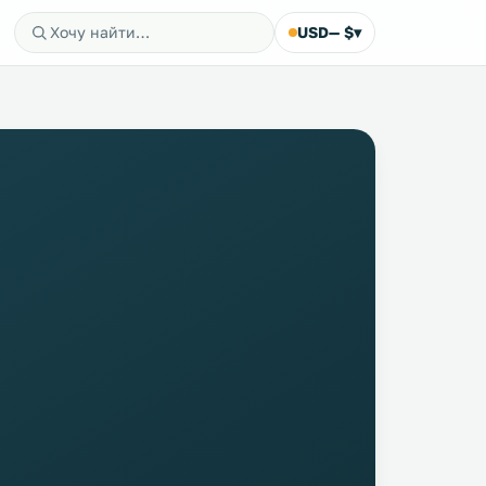
USD
— $
▾