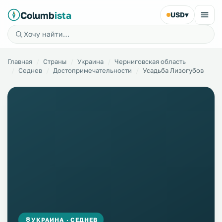
Columb
ista
USD
▾
Главная
Страны
Украина
Черниговская область
Седнев
Достопримечательности
Усадьба Лизогубов
УКРАИНА · СЕДНЕВ