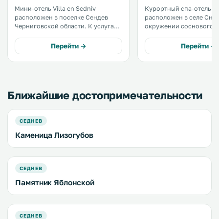
Мини-отель Villa en Sedniv
Курортный спа-отель 
расположен в поселке Сендев
расположен в селе Снов
Черниговской области. К услугам
окружении соснового л
гостей сауна, частный пляж,
экологически чистом р
принадлежности для барбекю и
берегу озера. В число удобств спа-
Перейти →
Перейти →
бесплатная частная парковка. С
отеля «ШишкіNN» входи
территории открывается вид на
паровая баня. .
реку. При отеле работает
ресторан. .
Ближайшие достопримечательности
СЕДНЕВ
Каменица Лизогубов
СЕДНЕВ
Памятник Яблонской
СЕДНЕВ